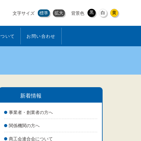
黒
白
黄
標準
拡大
文字サイズ
背景色
について
お問い合わせ
新着情報
事業者・創業者の方へ
関係機関の方へ
商工会連合会について