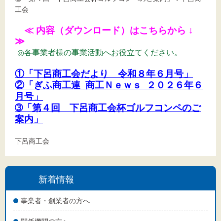
文字サイズ
工会
標準
拡大
≪ 内容（ダウンロード）はこちらから
↓
≫
背景色
◎各事業者様の事業活動へお役立てください。
①「下呂商工会だより 令和８年６月号」
黒
白
黄
②「ぎふ商工連 商工Ｎｅｗｓ ２０２６年６
月号」
➂
「第４回 下呂商工会杯ゴルフコンペのご
案内」
下呂商工会
新着情報
事業者・創業者の方へ