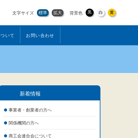
黒
白
黄
標準
拡大
文字サイズ
背景色
について
お問い合わせ
新着情報
事業者・創業者の方へ
関係機関の方へ
商工会連合会について