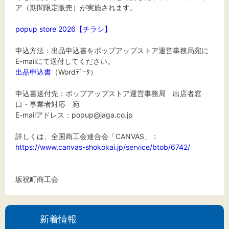
文字サイズ
ア（期間限定販売）が実施されます。
標準
拡大
popup store 2026【チラシ】
申込方法：出品申込書をポップアップストア運営事務局宛に
背景色
E-mailにて送付してください。
出品申込書
（Wordﾃﾞｰﾀ）
黒
白
黄
申込書送付先：ポップアップストア運営事務局 出店者窓
口・事業者対応 宛
E-mailアドレス：popup@jaga.co.jp
詳しくは、全国商工会連合会「CANVAS」：
https://www.canvas-shokokai.jp/service/btob/6742/
坂祝町商工会
新着情報