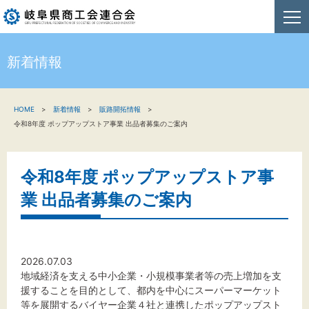
新着情報
HOME
HOME
新着情報
販路開拓情報
新着情報
令和8年度 ポップアップストア事業 出品者募集のご案内
事業者・創業者の方へ
令和8年度 ポップアップストア事
関係機関の方へ
業 出品者募集のご案内
商工会連合会について
お問い合わせ
2026.07.03
地域経済を支える中小企業・小規模事業者等の売上増加を支
援することを目的として、都内を中心にスーパーマーケット
等を展開するバイヤー企業４社と連携したポップアップスト