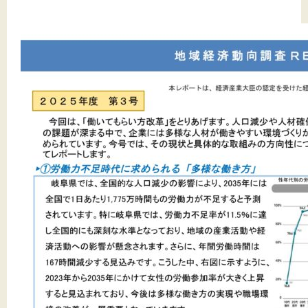
文字サイズ
標準
拡大
背景色
黒
白
黄