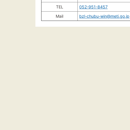
TEL
052-951-8457
Mail
bzl-chubu-win@meti.go.jp