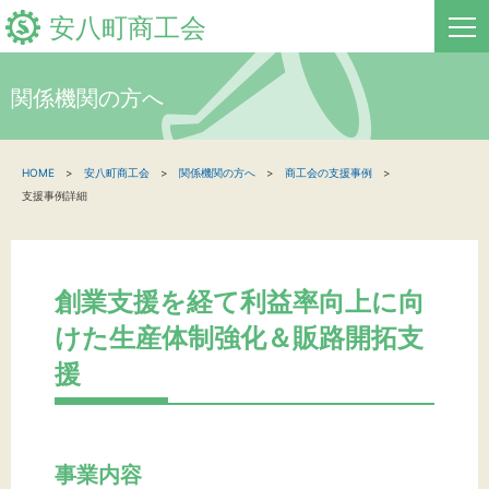
安八町商工会
関係機関の方へ
HOME
HOME
安八町商工会
関係機関の方へ
商工会の支援事例
新着情報
支援事例詳細
事業者・創業者の方へ
関係機関の方へ
創業支援を経て利益率向上に向
けた生産体制強化＆販路開拓支
安八町商工会について
援
地域経済レポート
お問い合わせ
事業内容