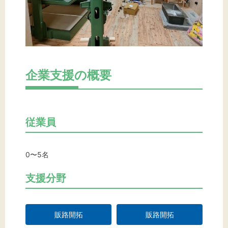
企業支援の概要
従業員
0〜5名
支援分野
販路開拓
販路開拓