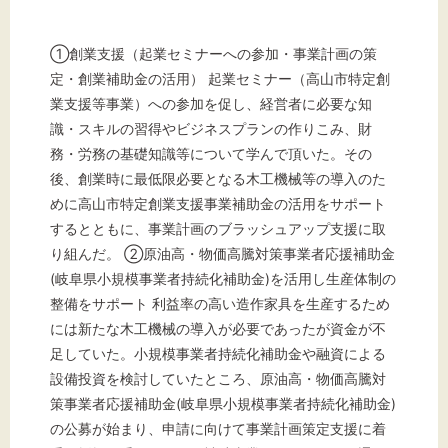
①創業支援（起業セミナーへの参加・事業計画の策
定・創業補助金の活用） 起業セミナー（高山市特定創
業支援等事業）への参加を促し、経営者に必要な知
識・スキルの習得やビジネスプランの作りこみ、財
務・労務の基礎知識等について学んで頂いた。その
後、創業時に最低限必要となる木工機械等の導入のた
めに高山市特定創業支援事業補助金の活用をサポート
するとともに、事業計画のブラッシュアップ支援に取
り組んだ。 ②原油高・物価高騰対策事業者応援補助金
(岐阜県小規模事業者持続化補助金)を活用し生産体制の
整備をサポート 利益率の高い造作家具を生産するため
には新たな木工機械の導入が必要であったが資金が不
足していた。小規模事業者持続化補助金や融資による
設備投資を検討していたところ、原油高・物価高騰対
策事業者応援補助金(岐阜県小規模事業者持続化補助金)
の公募が始まり、申請に向けて事業計画策定支援に着