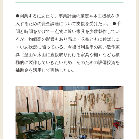
文字サイズ
●開業するにあたり、事業計画の策定や木工機械を導
入するための資金調達について支援を受けたい。 ●手
標準
拡大
間と時間をかけて一点物に近い家具を少数製作してい
るが、物価高の影響もあり売上・収益ともに伸ばしに
背景色
くいあ状況に陥っている。今後は利益率の高い造作家
具（壁面や床面に直接取り付ける家具や棚）なども積
黒
白
黄
極的に製作していきたいため、そのための設備投資を
補助金を活用して実施したい。