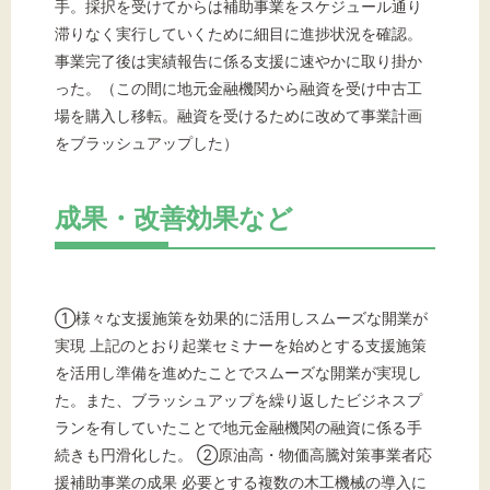
手。採択を受けてからは補助事業をスケジュール通り
滞りなく実行していくために細目に進捗状況を確認。
事業完了後は実績報告に係る支援に速やかに取り掛か
った。（この間に地元金融機関から融資を受け中古工
場を購入し移転。融資を受けるために改めて事業計画
をブラッシュアップした）
成果・改善効果など
①様々な支援施策を効果的に活用しスムーズな開業が
実現 上記のとおり起業セミナーを始めとする支援施策
を活用し準備を進めたことでスムーズな開業が実現し
た。また、ブラッシュアップを繰り返したビジネスプ
ランを有していたことで地元金融機関の融資に係る手
続きも円滑化した。 ②原油高・物価高騰対策事業者応
援補助事業の成果 必要とする複数の木工機械の導入に