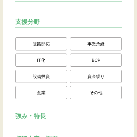
文字サイズ
支援分野
標準
拡大
販路開拓
事業承継
背景色
IT化
黒
BCP
白
黄
設備投資
資金繰り
創業
その他
強み・特長