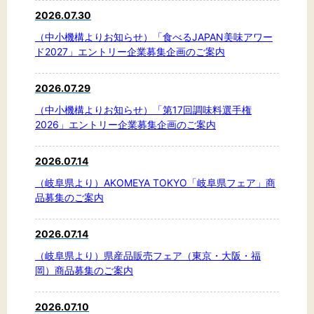
2026.07.30
文字サイズ
（中小機構よりお知らせ）「食べるJAPAN美味アワー
ド2027」エントリー企業募集企画のご案内
標準
拡大
2026.07.29
背景色
（中小機構よりお知らせ）「第17回調味料選手権
2026」エントリー企業募集企画のご案内
黒
白
黄
2026.07.14
（岐阜県より）AKOMEYA TOKYO「岐阜県フェア」商
品募集のご案内
2026.07.14
（岐阜県より）県産品販売フェア（東京・大阪・福
岡）商品募集のご案内
2026.07.10