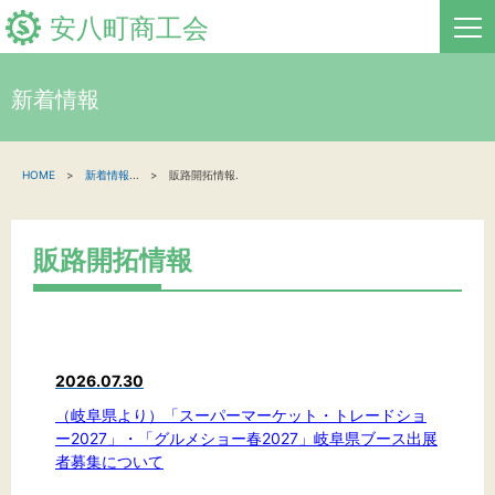
安八町商工会
新着情報
HOME
HOME
新着情報
...
販路開拓情報.
新着情報
事業者・創業者の方へ
販路開拓情報
関係機関の方へ
安八町商工会について
2026.07.30
地域経済レポート
（岐阜県より）「スーパーマーケット・トレードショ
ー2027」・「グルメショー春2027」岐阜県ブース出展
お問い合わせ
者募集について