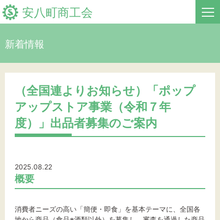
安八町商工会
新着情報
HOME
新着情報
（全国連よりお知らせ）「ポップ
アップストア事業（令和７年
事業者・創業者の方へ
度）」出品者募集のご案内
関係機関の方へ
安八町商工会について
2025.08.22
地域経済レポート
概要
お問い合わせ
消費者ニーズの高い「簡便・即食」を基本テーマに、全国各
地から商品（食品※酒類以外）を募集し、審査を通過した商品