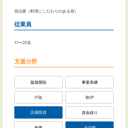
文字サイズ
宿泊業（料理にこだわりのある宿）
標準
拡大
従業員
背景色
11〜20名
黒
白
黄
支援分野
販路開拓
事業承継
IT化
BCP
設備投資
資金繰り
その他
創業