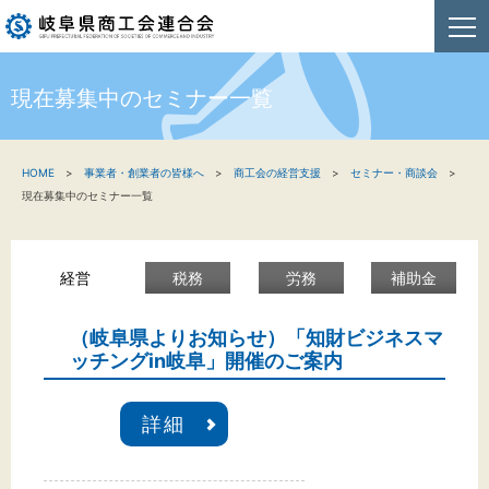
現在募集中のセミナー一覧
HOME
HOME
事業者・創業者の皆様へ
商工会の経営支援
セミナー・商談会
新着情報
現在募集中のセミナー一覧
事業者・創業者の方へ
経営
税務
労務
補助金
関係機関の方へ
商工会連合会について
（岐阜県よりお知らせ）「知財ビジネスマ
ッチングin岐阜」開催のご案内
お問い合わせ
詳細