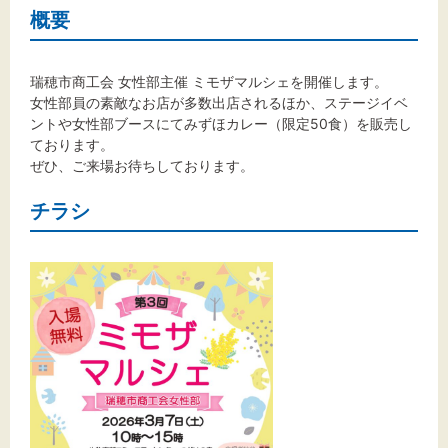
文字サイズ
概要
標準
拡大
瑞穂市商工会 女性部主催 ミモザマルシェを開催します。
女性部員の素敵なお店が多数出店されるほか、ステージイベ
背景色
ントや女性部ブースにてみずほカレー（限定50食）を販売し
ております。
黒
白
黄
ぜひ、ご来場お待ちしております。
チラシ