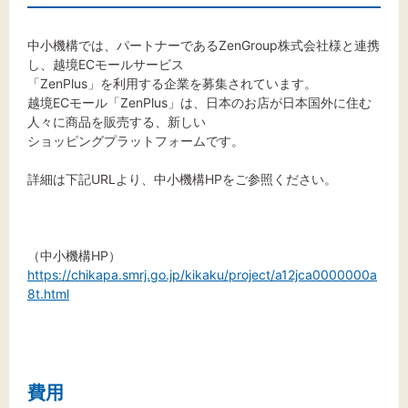
文字サイズ
標準
拡大
中小機構では、パートナーであるZenGroup株式会社様と連携
し、越境ECモールサービス
「ZenPlus」を利用する企業を募集されています。
背景色
越境ECモール「ZenPlus」は、日本のお店が日本国外に住む
人々に商品を販売する、新しい
黒
白
黄
ショッピングプラットフォームです。
詳細は下記URLより、中小機構HPをご参照ください。
（中小機構HP）
https://chikapa.smrj.go.jp/kikaku/project/a12jca0000000a
8t.html
費用