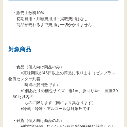
・販売手数料10%
初期費用・月額費用用・掲載費用はなし
商品が売れるまで費用は一切かかりません
対象商品
・食品（個人向け商品のみ）
※賞味期限が45日以上の商品に限ります（ゼンプラス
物流センター到着
時点の残日数です）
※1個あたりの梱包サイズ 縦1ｍ、胴回り4ｍ、重量30
～50㎏以内の
ものに限ります（国により異なります）
※冷蔵・冷凍・アルコールは対象外です
・雑貨（個人向け商品のみ）
※航空危険物、ワシントン条約/植物検疫に該当しない