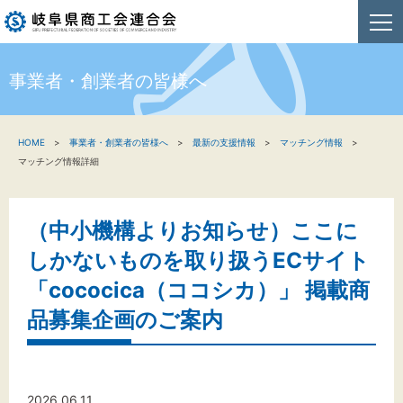
事業者・創業者の皆様へ
HOME
HOME
事業者・創業者の皆様へ
最新の支援情報
マッチング情報
新着情報
マッチング情報詳細
事業者・創業者の方へ
（中小機構よりお知らせ）ここに
関係機関の方へ
しかないものを取り扱うECサイト
商工会連合会について
「cococica（ココシカ）」 掲載商
品募集企画のご案内
お問い合わせ
2026.06.11