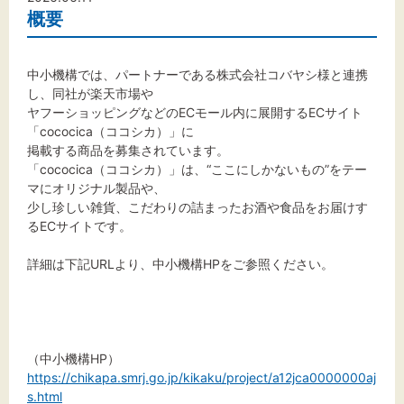
文字サイズ
概要
標準
拡大
中小機構では、パートナーである株式会社コバヤシ様と連携
し、同社が楽天市場や
背景色
ヤフーショッピングなどのECモール内に展開するECサイト
「cococica（ココシカ）」に
黒
白
黄
掲載する商品を募集されています。
「cococica（ココシカ）」は、“ここにしかないもの”をテー
マにオリジナル製品や、
少し珍しい雑貨、こだわりの詰まったお酒や食品をお届けす
るECサイトです。
詳細は下記URLより、中小機構HPをご参照ください。
（中小機構HP）
https://chikapa.smrj.go.jp/kikaku/project/a12jca0000000aj
s.html