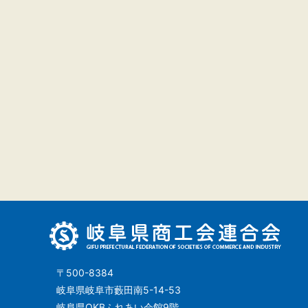
〒500-8384
岐阜県岐阜市藪田南5-14-53
岐阜県OKBふれあい会館9階