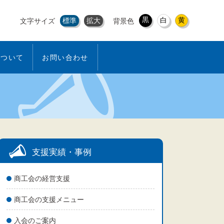
黒
白
黄
標準
拡大
文字サイズ
背景色
について
お問い合わせ
支援実績・事例
商工会の経営支援
商工会の支援メニュー
入会のご案内