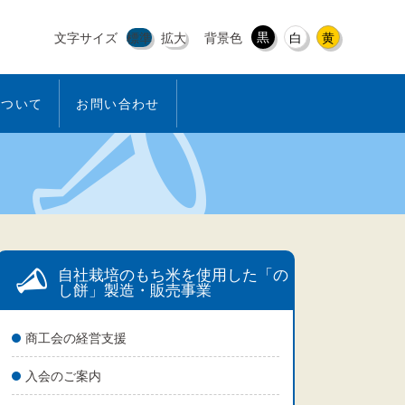
黒
文字サイズ
標準
拡大
背景色
白
黄
について
お問い合わせ
自社栽培のもち米を使用した「の
し餅」製造・販売事業
商工会の経営支援
入会のご案内