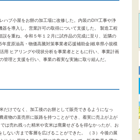
レハブ小屋をお餅の加工場に改修した。内装のDIY工事や浄
機器を導入し、営業許可の取得について支援した。 製造工程
錯誤を重ね、令和５年１２月に試作品の完成に至り、近隣の
5年度原油高・物価高騰対策事業者応援補助金(岐阜県小規模
活用 ヒアリングや現状分析を事業者とともに行い、事業計画
捗の管理と支援を行い、事業の着実な実施に取り組んだ。
玄米だけでなく、加工後のお餅として販売できるようになっ
 農産物の直売所に販路を持つことができ、着実に売上が上が
までは売れ残った精米や玄米は廃棄せざるを得なかったが、お
をしない方まで客層を広げることができた。 （３）今後の展