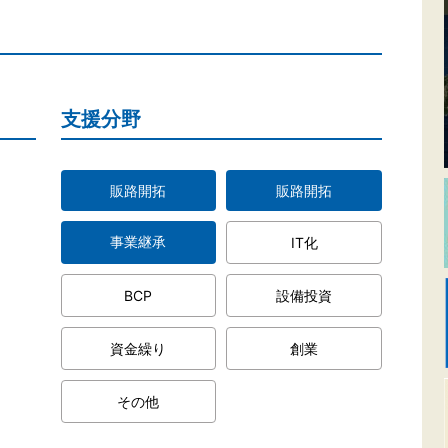
支援分野
販路開拓
販路開拓
事業継承
IT化
BCP
設備投資
資金繰り
創業
その他