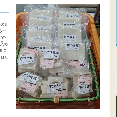
争の影
る一
どの
 ②も
棄ロ
てほし