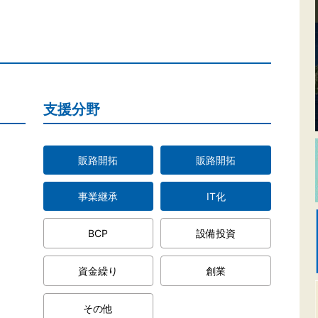
支援分野
販路開拓
販路開拓
事業継承
IT化
BCP
設備投資
資金繰り
創業
その他