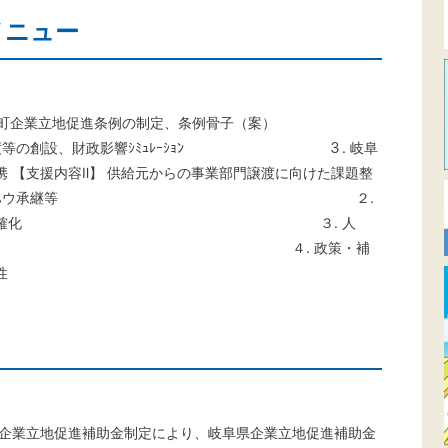
メニュー
岐南町企業立地促進条例の制定、条例骨子（案）
設、財政影響ｼﾐｭﾚｰｼｮﾝ ３. 岐阜
 【支援内容Ⅱ】 供給元からの事業部門譲渡に向けた課題整
課題整理、製造ノウハウ承継等 ２.
譲渡対象資産の明確化 ３. 人
場企業からの転籍 ４. 政策・補
性
南町企業立地促進補助金制定により、岐阜県企業立地促進補助金