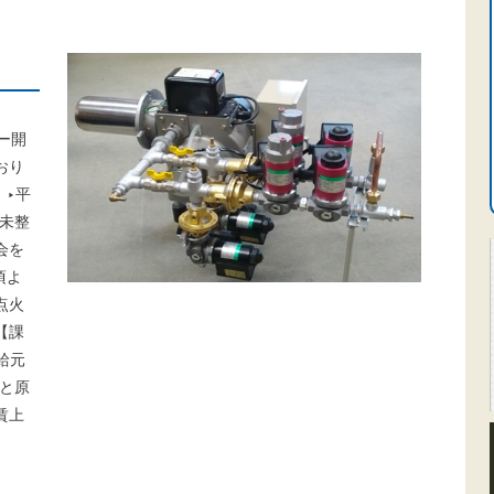
ー開
おり
 ‣平
例未整
会を
頃よ
点火
【課
給元
と原
賃上