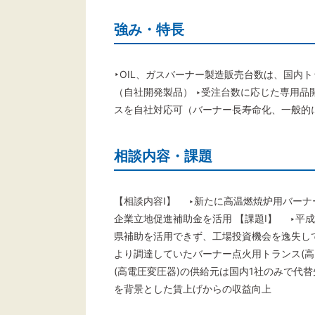
強み・特長
‣OIL、ガスバーナー製造販売台数は、国内
（自社開発製品） ‣受注台数に応じた専用品
スを自社対応可（バーナー長寿命化、一般的に
相談内容・課題
【相談内容Ⅰ】 ‣新たに高温燃焼炉用バー
企業立地促進補助金を活用 【課題Ⅰ】 ‣平
県補助を活用できず、工場投資機会を逸失して
より調達していたバーナー点火用トランス(高
(高電圧変圧器)の供給元は国内1社のみで代
を背景とした賃上げからの収益向上