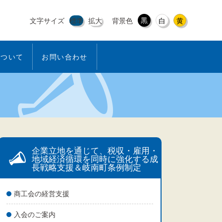
黒
文字サイズ
標準
拡大
背景色
白
黄
について
お問い合わせ
企業立地を通じて、税収・雇用・
地域経済循環を同時に強化する成
長戦略支援＆岐南町条例制定
商工会の経営支援
入会のご案内