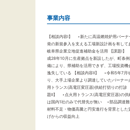
事業内容
【相談内容Ⅰ】 ‣新たに高温燃焼炉用バーナ
発の新規参入を支える工場新設計画を有して
岐阜県企業立地促進補助金を活用 【課題Ⅰ】
成28年10月に生産拠点を新設したが、町条
備により、県補助を活用できず、工場投資機
逸失している 【相談内容Ⅱ】 ‣令和5年7月
り、大手上場企業より調達していたバーナー
用トランス(高電圧変圧器)供給打切りの打診 
題Ⅱ】 ‣点火用トランス(高電圧変圧器)の供
は国内1社のみで代替先が無い ‣部品調達難
材料不足・物価高騰と円安進行を背景とした
げからの収益向上