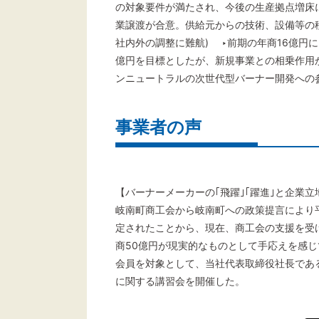
の対象要件が満たされ、今後の生産拠点増床に
業譲渡が合意。供給元からの技術、設備等の
社内外の調整に難航) ‣前期の年商16億円
億円を目標としたが、新規事業との相乗作用
ンニュートラルの次世代型バーナー開発への
事業者の声
【バーナーメーカーの｢飛躍｣｢躍進｣と企業
岐南町商工会から岐南町への政策提言により
定されたことから、現在、商工会の支援を受け
商50億円が現実的なものとして手応えを感じ
会員を対象として、当社代表取締役社長であ
に関する講習会を開催した。