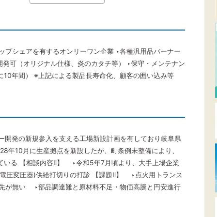
トップシェアを有するオンリーワン企業 ‣各種汎用品バーナー
開発可（オリジナル仕様、炎のカタチ等） ‣保守・メンテナン
10年間） ※上記による製品長寿命化、顧客の囲い込み等
ナー開発の新規参入を支える工場新設計画を有しており岐阜県
成28年10月に生産拠点を新設したが、町条例未整備により、
いる 【相談内容Ⅱ】 ‣令和5年7月頃より、大手上場企業
電圧変圧器)供給打切りの打診 【課題Ⅱ】 ‣点火用トランス
替先が無い ‣部品調達難と原材料不足・物価高騰と円安進行