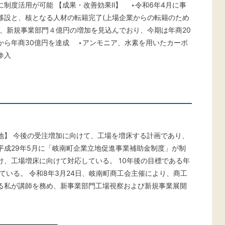
制度活用が可能 【成果・改善効果Ⅱ】 ‣令和6年4月に事
移設と、核となる人材の転籍完了(上場企業からの転籍のため
に、新規事業部門４億円の増加を見込んでおり、今期は年商20
から年商30億円を達成 ‣アンモニア、水素を用いたカーボ
参入
立地】 今後の受注増加に向けて、工場を増床する計画であり、
平成29年5月に「岐南町企業立地促進事業補助金制度」が制
、工場増床に向けて対応している。 10年後の目標である年
ている。 令和8年3月24日、岐南町商工会主催により、商工
る私が講師を務め、新事業部門工場視察および新規事業展開