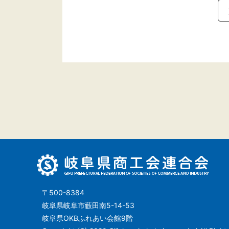
〒500-8384
岐阜県岐阜市藪田南5-14-53
岐阜県OKBふれあい会館9階