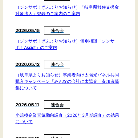
文字サイズ
（ジンサポ！ぎふよりお知らせ）「岐阜県移住支援金
対象法人」登録のご案内のご案内
標準
拡大
2026.05.15
連合会
背景色
（ジンサポ！ぎふよりお知らせ）個別相談「ジンサ
黒
白
黄
ポ！Assist」のご案内
2026.05.12
連合会
（岐阜県よりお知らせ）事業者向け太陽光パネル共同
購入キャンペーン「みんなの会社に太陽光」参加者募
集について
2026.05.11
連合会
小規模企業景気動向調査（2026年3月期調査）の結果
について