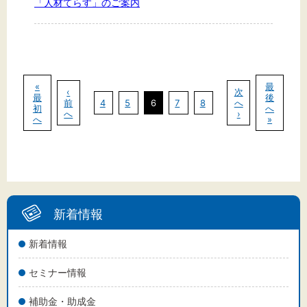
「人材てらす」のご案内
«
最
‹
次
最
後
前
4
5
6
7
8
へ
初
へ
へ
›
へ
»
新着情報
新着情報
セミナー情報
補助金・助成金