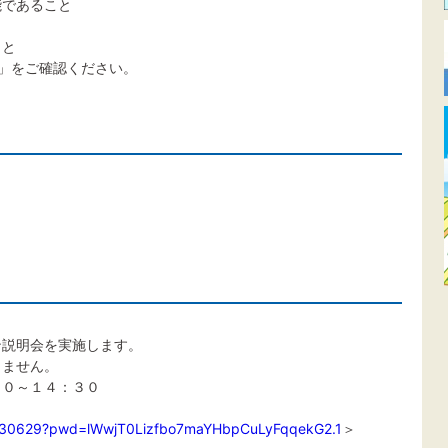
能であること
こと
」をご確認ください。
ン説明会を実施します。
しません。
３０～１４：３０
9430629?pwd=lWwjT0Lizfbo7maYHbpCuLyFqqekG2.1
＞