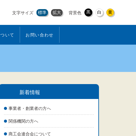
黒
白
黄
標準
拡大
文字サイズ
背景色
について
お問い合わせ
新着情報
事業者・創業者の方へ
関係機関の方へ
商工会連合会について