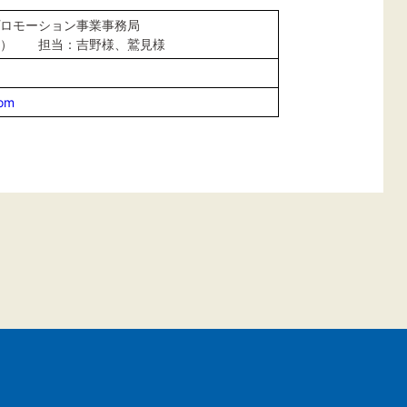
ロモーション事業事務局
内） 担当：吉野様、鷲見様
com