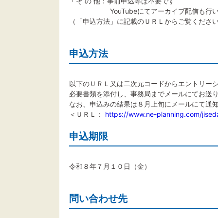
・そ の 他：事前申込等は不要です
YouTubeにてアーカイブ配信も行い
（「申込方法」に記載のＵＲＬからご覧くださ
申込方法
以下のＵＲＬ又は二次元コードからエントリー
必要書類を添付し、事務局までメールにてお送
なお、申込みの結果は８月上旬にメールにて通
＜ＵＲＬ：
https://www.ne-planning.com/jised
申込期限
令和８年７月１０日（金）
問い合わせ先