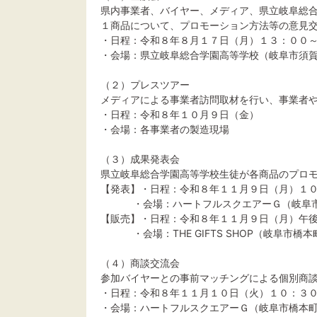
県内事業者、バイヤー、メディア、県立岐阜総
１商品について、プロモーション方法等の意見
・日程：令和８年８月１７日（月）１３：００
・会場：県立岐阜総合学園高等学校（岐阜市須
（２）プレスツアー
メディアによる事業者訪問取材を行い、事業者
・日程：令和８年１０月９日（金）
・会場：各事業者の製造現場
（３）成果発表会
県立岐阜総合学園高等学校生徒が各商品のプロ
【発表】・日程：令和８年１１月９日（月）１
・会場：ハートフルスクエアーＧ（岐阜市
【販売】・日程：令和８年１１月９日（月）午
・会場：THE GIFTS SHOP（岐阜市橋
（４）商談交流会
参加バイヤーとの事前マッチングによる個別商
・日程：令和８年１１月１０日（火）１０：３
・会場：ハートフルスクエアーＧ（岐阜市橋本