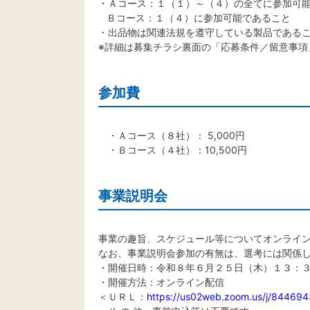
・Ａコース：１（１）～（４）の全てに参加可
Ｂコース：１（４）に参加可能であること
・出品物は関連法規を遵守している製品である
※詳細は募集チラシ裏面の「応募条件／留意事項
参加費
・Ａコース（８社）： 5,000円
・Ｂコース（４社）：10,500円
事業説明会
事業の趣旨、スケジュール等についてオンライ
なお、事業説明会参加の有無は、選考には関係
・開催日時：令和８年６月２５日（木）１３：
・開催方法：オンライン配信
＜ＵＲＬ：
https://us02web.zoom.us/j/8446