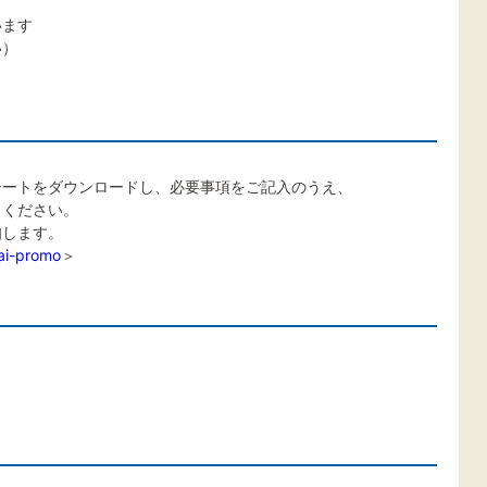
ます
い）
シートをダウンロードし、必要事項をご記入のうえ、
りください。
知します。
ai-promo
＞