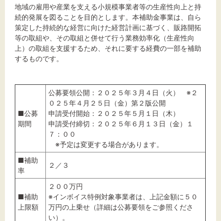
地域の雇用や産業を支える小規模事業者等の生産性向上と持
続的発展を図ることを目的とします。本補助金事業は、自ら
策定した持続的な経営に向けた経営計画に基づく、販路開拓
等の取組や、その取組と併せて行う業務効率化（生産性向
上）の取組を支援するため、それに要する経費の一部を補助
するものです。
公募要領公開：２０２５年３月４日（火） ※２
０２５年４月２５日（金）第２版公開
■公募
申請受付開始：２０２５年５月１日（木）
期間
申請受付締切：２０２５年６月１３日（金）１
７：００
※予定は変更する場合があります。
■補助
２／３
率
２００万円
■補助
※インボイス特例対象事業者は、上記金額に５０
上限額
万円の上乗せ（詳細は公募要領をご参照くださ
い）。