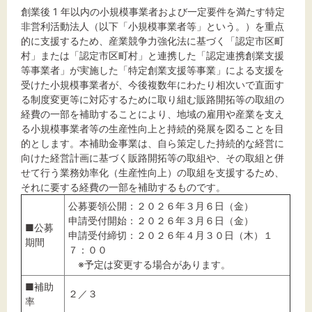
創業後 1 年以内の小規模事業者および一定要件を満たす特定
文字サイズ
非営利活動法人（以下「小規模事業者等」という。）を重点
的に支援するため、産業競争力強化法に基づく「認定市区町
標準
拡大
村」または「認定市区町村」と連携した「認定連携創業支援
等事業者」が実施した「特定創業支援等事業」による支援を
受けた小規模事業者が、今後複数年にわたり相次いで直面す
背景色
る制度変更等に対応するために取り組む販路開拓等の取組の
経費の一部を補助することにより、地域の雇用や産業を支え
黒
白
黄
る小規模事業者等の生産性向上と持続的発展を図ることを目
的とします。本補助金事業は、自ら策定した持続的な経営に
向けた経営計画に基づく販路開拓等の取組や、その取組と併
せて行う業務効率化（生産性向上）の取組を支援するため、
それに要する経費の一部を補助するものです。
公募要領公開：２０２６年３月６日（金）
申請受付開始：２０２６年３月６日（金）
■公募
申請受付締切：２０２６年４月３０日（木）１
期間
７：００
※予定は変更する場合があります。
■補助
２／３
率