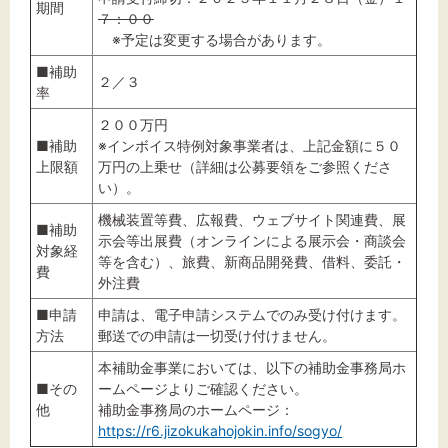
期間
７：００
※予定は変更する場合があります。
■補助
２／３
率
２００万円
■補助
※インボイス特例対象事業者は、上記金額に５０
上限額
万円の上乗せ（詳細は公募要領をご参照くださ
い）。
機械装置等費、広報費、ウェブサイト関連費、展
■補助
示会等出展費（オンラインによる展示会・商談会
対象経
等を含む）、旅費、新商品開発費、借料、委託・
費
外注費
■申請
申請は、電子申請システムでのみ受け付けます。
方法
郵送での申請は一切受け付けません。
本補助金事業においては、以下の補助金事務局ホ
■その
ームページよりご確認ください。
他
補助金事務局のホームページ：
https://r6.jizokukahojokin.info/sogyo/