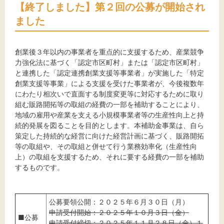
【終了しました】第２回の公募が開始され
ました
創業後３年以内の事業者を重点的に支援するため、産業競争
力強化法に基づく「認定市区町村」または「認定市区町村」
と連携した「認定連携創業支援等事業者」が実施した「特定
創業支援等事業」による支援を受けた事業者が、今後複数年
にわたり相次いで直面する制度変更等に対応するために取り
組む販路開拓等の取組の経費の一部を補助することにより、
地域の雇用や産業を支える小規模事業者等の生産性向上と持
続的発展を図ることを目的とします。本補助金事業は、自ら
策定した持続的な経営に向けた経営計画に基づく、販路開拓
等の取組や、その取組と併せて行う業務効率化（生産性向
上）の取組を支援するため、それに要する経費の一部を補助
するものです。
公募要領公開：２０２５年６月３０日（月）
申請受付開始：２０２５年１０月３日（金）
■公募
申請受付締切：２０２５年１１月２８日（金）１