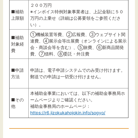
２００万円
■補助
※インボイス特例対象事業者は、上記金額に５０
上限額
万円の上乗せ（詳細は公募要領をご参照くださ
い）。
①機械装置等費、②広報費、③ウェブサイト関
■補助
連費、④展示会等出展費（オンラインによる展示
対象経
会・商談会等を含む）、⑤旅費、⑥新商品開発
費
費、⑦借料、⑧委託・外注費
■申請
申請は、電子申請システムでのみ受け付けます。
方法
郵送での申請は一切受け付けません。
本補助金事業においては、以下の補助金事務局ホ
■その
ームページよりご確認ください。
他
補助金事務局のホームページ：
https://r6.jizokukahojokin.info/sogyo/