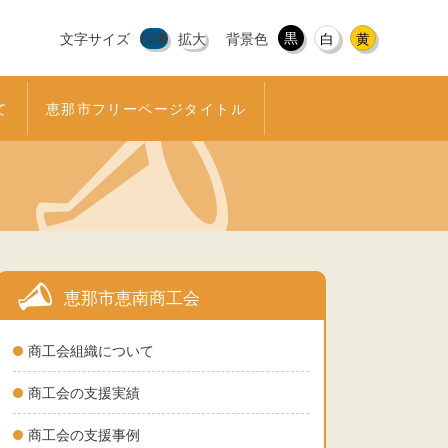
黒
文字サイズ
標準
拡大
背景色
白
黄
て
恵那市フリーページタイトル
恵那市恵南商工会
商工会組織について
商工会の支援実績
商工会の支援事例