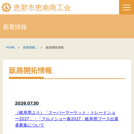
恵那市恵南商工会
新着情報
HOME
HOME
新着情報
...
販路開拓情報.
新着情報
事業者・創業者の方へ
販路開拓情報
関係機関の方へ
恵那市恵南商工会について
2026.07.30
恵那市フリーページタイトル
（岐阜県より）「スーパーマーケット・トレードショ
ー2027」・「グルメショー春2027」岐阜県ブース出展
者募集について