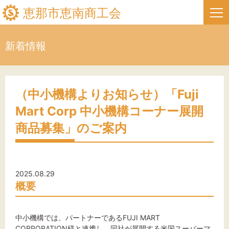
恵那市恵南商工会
新着情報
HOME
新着情報
（中小機構よりお知らせ）「Fuji
Mart Corp 中小機構コーナー展開
事業者・創業者の方へ
商品募集」のご案内
関係機関の方へ
恵那市恵南商工会について
2025.08.29
概要
恵那市フリーページタイトル
中小機構では、パートナーであるFUJI MART
CORPORATION様と連携し、同社が展開する米国スーパーマ