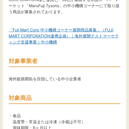
ーケット「MaruFuji Tysons」の中小機構コーナーにて取り扱
文字サイズ
う商品が募集されております。
標準
拡大
「Fuji Mart Corp 中小機構コーナー展開商品募集」（FUJI
MART CORPORATION連携企画）｜海外展開テストマーケテ
背景色
ィング支援事業｜中小機構
黒
白
黄
対象事業者
海外販路開拓を目指している中小企業者
対象商品
・食品
温度帯：常温または冷凍（冷蔵は不可）
賞味期限：6ヶ月以上