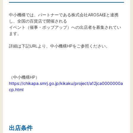
文字サイズ
標準
拡大
中小機構では、パートナーである株式会社AROSA様と連携
し、全国の百貨店で開催される
イベント（催事・ポップアップ）への出店者を募集されてい
背景色
ます。
黒
白
黄
詳細は下記URLより、中小機構HPをご参照ください。
（中小機構HP）
https://chikapa.smrj.go.jp/kikaku/project/a12jca0000000a
cp.html
出店条件