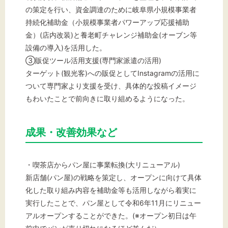
の策定を行い、資金調達のために岐阜県小規模事業者
持続化補助金（小規模事業者パワーアップ応援補助
金）(店内改装)と養老町チャレンジ補助金(オーブン等
設備の導入)を活用した。
③販促ツール活用支援(専門家派遣の活用)
ターゲット(観光客)への販促としてInstagramの活用に
ついて専門家より支援を受け、具体的な投稿イメージ
もわいたことで前向きに取り組めるようになった。
成果・改善効果など
・喫茶店からパン屋に事業転換(大リニューアル)
新店舗(パン屋)の戦略を策定し、オープンに向けて具体
化した取り組み内容を補助金等も活用しながら着実に
実行したことで、パン屋として令和6年11月にリニュー
アルオープンすることができた。(※オープン初日は午