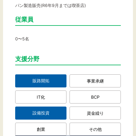
パン製造販売(R6年9月までは喫茶店)
従業員
文字サイズ
標準
拡大
0〜5名
背景色
支援分野
黒
白
黄
販路開拓
事業承継
IT化
BCP
設備投資
資金繰り
創業
その他