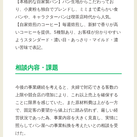
【本格的な自家製パン】パン生地からこだわってお
り、小麦粉も独自でブレンドし、ミミまで柔らかい食
パンや、キャラクターパンは喫茶店時代から人気。
【自家焙煎のコーヒー】毎週焙煎し、新鮮で香りが高
いコーヒーを提供。5種類あり、お客様が分かりやすい
ようスタンダード・濃い目・あっさり・マイルド・濃
い苦味で表記。
相談内容・課題
今後の事業継続を考えると、夫婦で対応できる客数の
上限や競合店の増加により、これ以上売上を確保する
ことに限界を感じていた。また原材料費は上がる一方
で、固定客の要望から値上げに踏み切れず、厳しい経
営状況であった為、事業内容を大きく見直し、実情に
照らしてパン屋への事業転換を考えたいとの相談を受
けた。