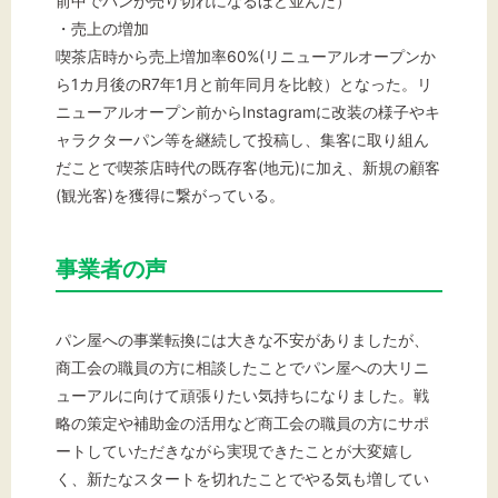
前中でパンが売り切れになるほど並んだ）
・売上の増加
喫茶店時から売上増加率60%(リニューアルオープンか
ら1カ月後のR7年1月と前年同月を比較）となった。リ
ニューアルオープン前からInstagramに改装の様子やキ
ャラクターパン等を継続して投稿し、集客に取り組ん
だことで喫茶店時代の既存客(地元)に加え、新規の顧客
(観光客)を獲得に繋がっている。
事業者の声
パン屋への事業転換には大きな不安がありましたが、
商工会の職員の方に相談したことでパン屋への大リニ
ューアルに向けて頑張りたい気持ちになりました。戦
略の策定や補助金の活用など商工会の職員の方にサポ
ートしていただきながら実現できたことが大変嬉し
く、新たなスタートを切れたことでやる気も増してい