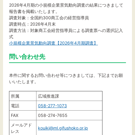
2026年4月期の小規模企業景気動向調査の結果につきまして
報告書を掲載いたします。
調査対象：全国約300商工会の経営指導員
文字サイズ
調査時点：2026年4月末
調査方法：対象商工会経営指導員による調査票への選択記入
式
標準
拡大
小規模企業景気動向調査【2026年4月期調査】
背景色
問い合わせ先
黒
白
黄
本件に関するお問い合わせ等につきましては、下記までお願
いいたします。
所属
広域推進課
電話
058-277-1073
FAX
058-274-7655
メールアド
kouiki@ml.gifushoko.or.jp
レス