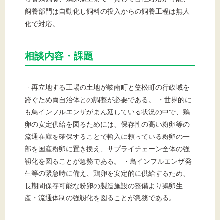
飼養部門は自動化し飼料の投入からの飼養工程は無人
化で対応。
相談内容・課題
・再立地する工場の土地が岐南町と笠松町の行政域を
跨ぐため両自治体との調整が必要である。 ・世界的に
も鳥インフルエンザがまん延している状況の中で、鶏
卵の安定供給を図るためには、保存性の高い粉卵等の
流通在庫を確保することで輸入に頼っている粉卵の一
部を国産粉卵に置き換え、サプライチェーン全体の強
靱化を図ることが急務である。 ・鳥インフルエンザ発
生等の緊急時に備え、鶏卵を安定的に供給するため、
長期間保存可能な粉卵の製造施設の整備より鶏卵生
産・流通体制の強靱化を図ることが急務である。