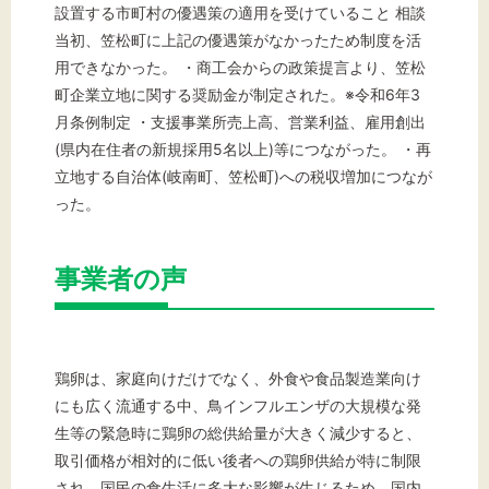
設置する市町村の優遇策の適用を受けていること 相談
当初、笠松町に上記の優遇策がなかったため制度を活
用できなかった。 ・商工会からの政策提言より、笠松
町企業立地に関する奨励金が制定された。※令和6年3
月条例制定 ・支援事業所売上高、営業利益、雇用創出
(県内在住者の新規採用5名以上)等につながった。 ・再
立地する自治体(岐南町、笠松町)への税収増加につなが
った。
事業者の声
鶏卵は、家庭向けだけでなく、外食や食品製造業向け
にも広く流通する中、鳥インフルエンザの大規模な発
生等の緊急時に鶏卵の総供給量が大きく減少すると、
取引価格が相対的に低い後者への鶏卵供給が特に制限
され、国民の食生活に多大な影響が生じるため、国内