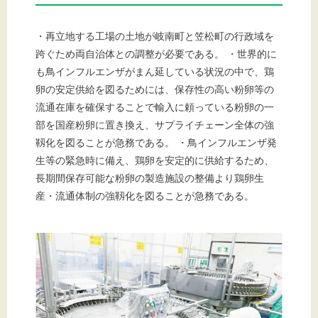
・再立地する工場の土地が岐南町と笠松町の行政域を
跨ぐため両自治体との調整が必要である。 ・世界的に
文字サイズ
も鳥インフルエンザがまん延している状況の中で、鶏
標準
拡大
卵の安定供給を図るためには、保存性の高い粉卵等の
流通在庫を確保することで輸入に頼っている粉卵の一
部を国産粉卵に置き換え、サプライチェーン全体の強
背景色
靱化を図ることが急務である。 ・鳥インフルエンザ発
黒
生等の緊急時に備え、鶏卵を安定的に供給するため、
白
黄
長期間保存可能な粉卵の製造施設の整備より鶏卵生
産・流通体制の強靱化を図ることが急務である。