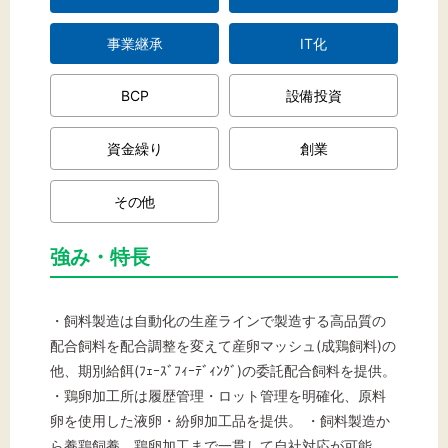
事業継承
IT化
BCP
設備投資
資金繰り
創業
その他
強み・特長
・飼料製造は自動化の生産ラインで製造する高品質の
配合飼料を配合調整を変えて産卵マッシュ(成鶏飼料)の
他、期別給餌(ﾌｪｰｽﾞﾌｨｰﾃﾞｨﾝｸﾞ)の委託配合飼料を提供。
・鶏卵加工所は履歴管理・ロット管理を明確化、原料
卵を使用した液卵・紛卵加工品を提供。 ・飼料製造か
ら養鶏飼養、鶏卵加工まで一貫して自社対応が可能、