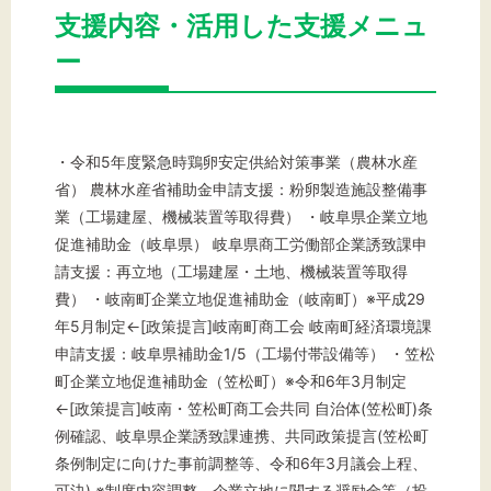
支援内容・活用した支援メニュ
ー
・令和5年度緊急時鶏卵安定供給対策事業（農林水産
省） 農林水産省補助金申請支援：粉卵製造施設整備事
業（工場建屋、機械装置等取得費） ・岐阜県企業立地
促進補助金（岐阜県） 岐阜県商工労働部企業誘致課申
請支援：再立地（工場建屋・土地、機械装置等取得
費） ・岐南町企業立地促進補助金（岐南町）※平成29
年5月制定←[政策提言]岐南町商工会 岐南町経済環境課
申請支援：岐阜県補助金1/5（工場付帯設備等） ・笠松
町企業立地促進補助金（笠松町）※令和6年3月制定
←[政策提言]岐南・笠松町商工会共同 自治体(笠松町)条
例確認、岐阜県企業誘致課連携、共同政策提言(笠松町
条例制定に向けた事前調整等、令和6年3月議会上程、
可決) ※制度内容調整 企業立地に関する奨励金等（投