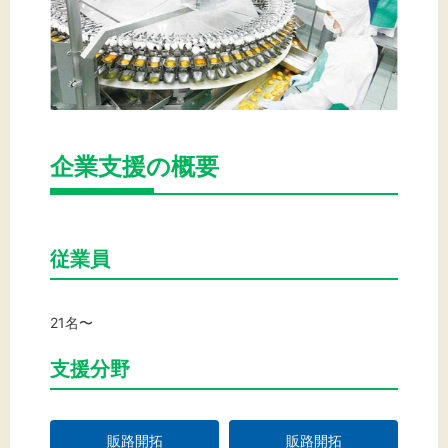
企業支援の概要
従業員
21名〜
支援分野
販路開拓
販路開拓