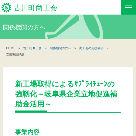
古川町商工会
関係機関の方へ
HOME
HOME
古川町商工会
関係機関の方へ
商工会の支援事例
新着情報
支援実績詳細
事業者・創業者の方へ
関係機関の方へ
新工場取得によるｻﾌﾟﾗｲﾁｪｰﾝの
強靱化～岐阜県企業立地促進補
古川町商工会について
助金活用～
古川町商工会からのお知らせ
お問い合わせ
事業内容