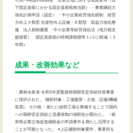
下固定資産にかかる固定資産税相当額） ・事業継続力
強化計画申請（認定） ・中小企業経営強化税制 経営
力向上Ａ類型 生産性向上設備・Ｂ類型 収益力強化整
備 法人税制優遇 ・中小企業等経営強化法（地方税支
援措置） 固定資産税の特例課税標準１/３に軽減（３
年間）
成果・改善効果など
・農林水産省 令和5年度緊急時鶏卵安定供給対策事業
に採択された。 補助対象：工場建屋・土地、設備(機械
装置)、その他 ・新たに紛卵工場を整備することで国内
への鶏卵安定供給と流通体制の強靭化が図れた。 ・岐
阜県企業立地促進補助金の申請要件を満たし活用する
ことが可能となった。 ※上記補助対象要件、事業所を