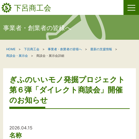
下呂商工会
事業者・創業者の皆様へ
HOME
HOME
下呂商工会
事業者・創業者の皆様へ
最新の支援情報
新着情報
商談会・展示会
商談会・展示会詳細
事業者・創業者の方へ
ぎふのいいモノ発掘プロジェクト
関係機関の方へ
第６弾「ダイレクト商談会」開催
下呂商工会について
のお知らせ
お問い合わせ
2026.04.15
名称