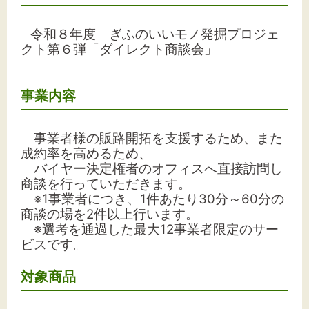
文字サイズ
令和８年度 ぎふのいいモノ発掘プロジェ
標準
拡大
クト第６弾「ダイレクト商談会」
背景色
事業内容
黒
白
黄
事業者様の販路開拓を支援するため、また
成約率を高めるため、
バイヤー決定権者のオフィスへ直接訪問し
商談を行っていただきます。
※1事業者につき、1件あたり30分～60分の
商談の場を2件以上行います。
※選考を通過した最大12事業者限定のサー
ビスです。
対象商品