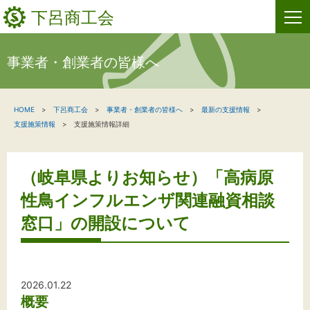
下呂商工会
事業者・創業者の皆様へ
HOME
HOME
下呂商工会
事業者・創業者の皆様へ
最新の支援情報
新着情報
支援施策情報
支援施策情報詳細
事業者・創業者の方へ
（岐阜県よりお知らせ）「高病原
関係機関の方へ
性鳥インフルエンザ関連融資相談
下呂商工会について
窓口」の開設について
お問い合わせ
2026.01.22
概要