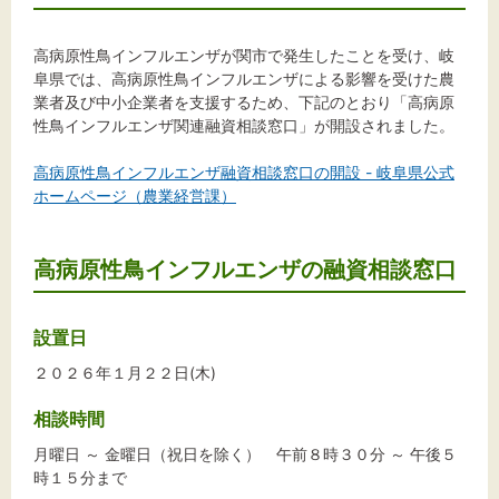
文字サイズ
標準
拡大
高病原性鳥インフルエンザが関市で発生したことを受け、岐
阜県では、高病原性鳥インフルエンザによる影響を受けた農
業者及び中小企業者を支援するため、下記のとおり「高病原
背景色
性鳥インフルエンザ関連融資相談窓口」が開設されました。
黒
白
黄
高病原性鳥インフルエンザ融資相談窓口の開設 - 岐阜県公式
ホームページ（農業経営課）
高病原性鳥インフルエンザの融資相談窓口
設置日
２０２６年１月２２日(木)
相談時間
月曜日 ～ 金曜日（祝日を除く） 午前８時３０分 ～ 午後５
時１５分まで