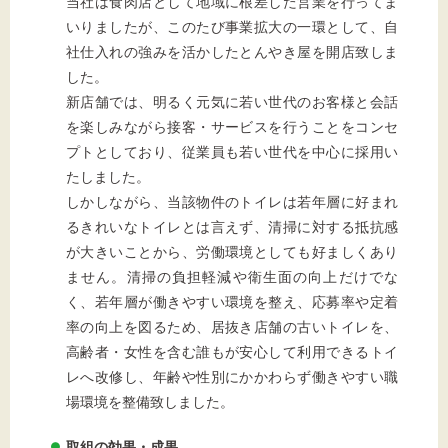
当社は食肉店として地域に根差した営業を行ってま
いりましたが、このたび事業拡大の一環として、自
社仕入れの強みを活かしたとんやき屋を開店致しま
した。
新店舗では、明るく元気に若い世代のお客様と会話
を楽しみながら接客・サービスを行うことをコンセ
プトとしており、従業員も若い世代を中心に採用い
たしました。
しかしながら、当該物件のトイレは若年層に好まれ
るきれいなトイレとは言えず、清掃に対する抵抗感
が大きいことから、労働環境としても好ましくあり
ません。清掃の負担軽減や衛生面の向上だけでな
く、若年層が働きやすい環境を整え、応募率や定着
率の向上を図るため、居抜き店舗の古いトイレを、
高齢者・女性を含む誰もが安心して利用できるトイ
レへ改修し、年齢や性別にかかわらず働きやすい職
場環境を整備致しました。
取組の効果・成果