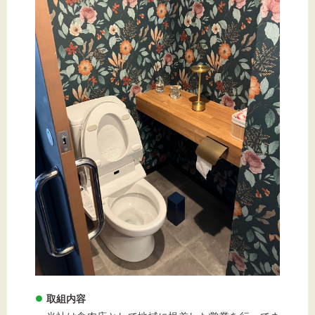
標準
拡大
背景色
黒
白
黄
取組内容