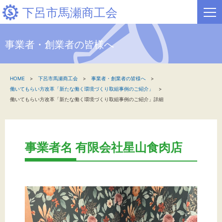
下呂市馬瀬商工会
事業者・創業者の皆様へ
HOME
HOME
下呂市馬瀬商工会
事業者・創業者の皆様へ
新着情報
働いてもらい方改革「新たな働く環境づくり取組事例のご紹介」
働いてもらい方改革「新たな働く環境づくり取組事例のご紹介」詳細
事業者・創業者の方へ
関係機関の方へ
事業者名 有限会社星山食肉店
下呂市馬瀬商工会について
文字サイズ