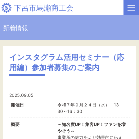
下呂市馬瀬商工会
新着情報
HOME
新着情報
インスタグラム活用セミナー（応
用編）参加者募集のご案内
事業者・創業者の方へ
関係機関の方へ
2025.09.05
下呂市馬瀬商工会について
開催日
令和７年９月２４日（水） 13：
30～16：30
概要
～知名度UP！集客UP！ファンを増
文字サイズ
やそう～
事業所の魅力をより効果的に伝え