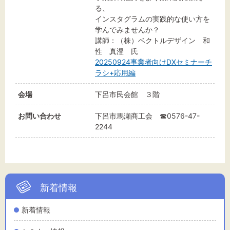
標準
拡大
る、
インスタグラムの実践的な使い方を
学んでみませんか？
背景色
講師：（株）ベクトルデザイン 和
性 真澄 氏
黒
白
黄
20250924事業者向けDXセミナーチ
ラシ+応用編
会場
下呂市民会館 ３階
お問い合わせ
下呂市馬瀬商工会 ☎0576-47-
2244
新着情報
新着情報