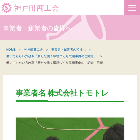
神戸町商工会
事業者・創業者の皆様へ
HOME
HOME
神戸町商工会
事業者・創業者の皆様へ
新着情報
働いてもらい方改革「新たな働く環境づくり取組事例のご紹介」
働いてもらい方改革「新たな働く環境づくり取組事例のご紹介」詳細
事業者・創業者の方へ
関係機関の方へ
事業者名 株式会社トモトレ
神戸町商工会について
文字サイズ