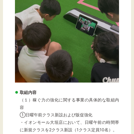
標準
拡大
背景色
黒
白
黄
取組内容
（１）稼ぐ力の強化に関する事業の具体的な取組内
容
①日曜午前クラス新設および販促強化
・イオンモール大垣店において、日曜午前の時間帯
に新規クラスを2クラス新設（1クラス定員10名）。