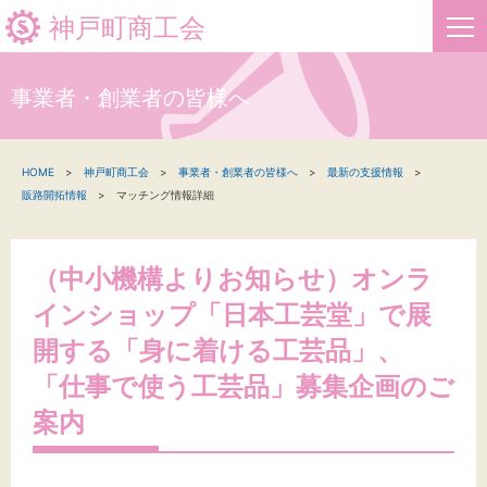
神戸町商工会
事業者・創業者の皆様へ
HOME
HOME
神戸町商工会
事業者・創業者の皆様へ
最新の支援情報
新着情報
販路開拓情報
マッチング情報詳細
事業者・創業者の方へ
（中小機構よりお知らせ）オンラ
関係機関の方へ
インショップ「日本工芸堂」で展
神戸町商工会について
開する「身に着ける工芸品」、
「仕事で使う工芸品」募集企画のご
案内
文字サイズ