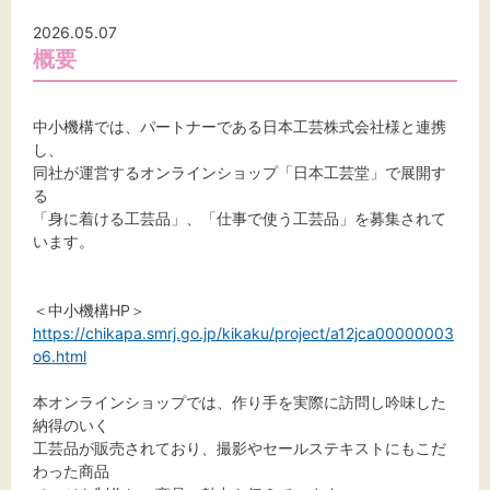
標準
拡大
2026.05.07
概要
背景色
黒
白
黄
中小機構では、パートナーである日本工芸株式会社様と連携
し、
同社が運営するオンラインショップ「日本工芸堂」で展開す
る
「身に着ける工芸品」、「仕事で使う工芸品」を募集されて
います。
＜中小機構HP＞
https://chikapa.smrj.go.jp/kikaku/project/a12jca00000003
o6.html
本オンラインショップでは、作り手を実際に訪問し吟味した
納得のいく
工芸品が販売されており、撮影やセールステキストにもこだ
わった商品