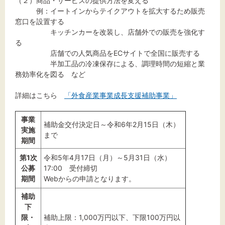
（２）商品・サービスの提供方法を変える
例：イートインからテイクアウトを拡大するため販売
窓口を設置する
キッチンカーを改装し、店舗外での販売を強化す
る
店舗での人気商品をECサイトで全国に販売する
半加工品の冷凍保存による、調理時間の短縮と業
務効率化を図る など
詳細はこちら
「外食産業事業成長支援補助事業」
事業
補助金交付決定日～令和6年2月15日（木）
実施
まで
期間
第1次
令和5年4月17日（月）～5月31日（水）
公募
17:00 受付締切
期間
Webからの申請となります。
補助
下
限・
補助上限：1,000万円以下、下限100万円以