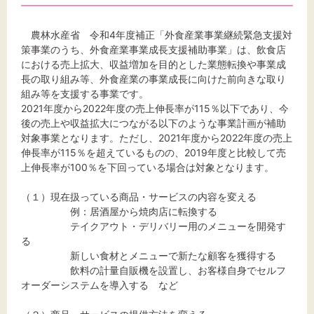
標準
拡大
農林水産省 令和4年度補正「外食産業事業継続緊急支援対
背景色
策事業のうち、外食産業事業成長支援補助事業」は、飲食店
における売上拡大、収益増加を目的とした業態転換や事業成
黒
白
黄
長の取り組み等、外食産業の事業成長に向けた前向きな取り
組み等を支援する事業です。
2021年度から2022年度の売上伸長率が115％以下であり、今
後の売上や収益拡大につながる以下のような事業計画が補助
対象事業となります。ただし、2021年度から2022年度の売上
伸長率が115％を超えているものの、2019年度と比較して売
上伸長率が100％を下回っている場合は対象となります。
（１）現在扱っている商品・サービスの内容を変える
例：居酒屋から焼肉店に転換する
テイクアウト・デリバリー用のメニューを開発す
る
新しい食材とメニューで新たな顧客を獲得する
飲料の計量自販機を設置し、お客様自身でセルフ
オーダーシステムを導入する など