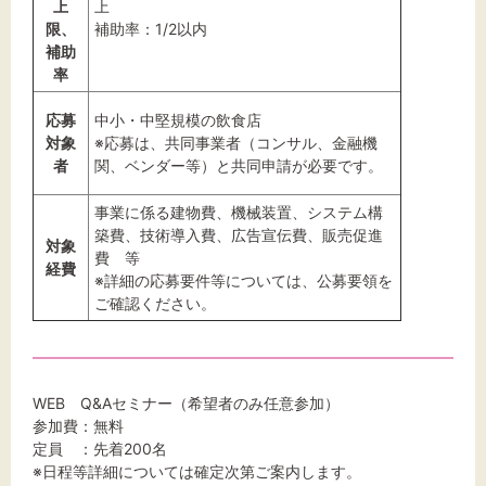
上
上
限、
補助率：1/2以内
補助
率
応募
中小・中堅規模の飲食店
対象
※応募は、共同事業者（コンサル、金融機
者
関、ベンダー等）と共同申請が必要です。
事業に係る建物費、機械装置、システム構
築費、技術導入費、広告宣伝費、販売促進
対象
費 等
経費
※詳細の応募要件等については、公募要領を
ご確認ください。
WEB Q&Aセミナー（希望者のみ任意参加）
参加費：無料
定員 ：先着200名
※日程等詳細については確定次第ご案内します。