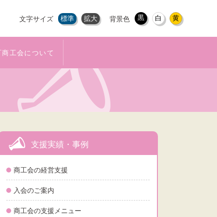
黒
白
黄
標準
拡大
文字サイズ
背景色
町商工会について
支援実績・事例
商工会の経営支援
入会のご案内
商工会の支援メニュー