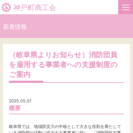
神戸町商工会
新着情報
HOME
新着情報
（岐阜県よりお知らせ）消防団員
を雇用する事業者への支援制度の
事業者・創業者の方へ
ご案内
関係機関の方へ
神戸町商工会について
2025.05.01
概要
文字サイズ
岐阜県では、地域防災力の中核として大きな役割を果たして
いる消防団の活動に協力する事業者に対し、「消防団協力事