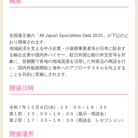
概要
標準
拡大
背景色
黒
白
黄
全国連主催の「All Japan Specialties Gala 2025」が下記のと
おり開催されます。
地域経済を支える中小企業・小規模事業者等が日本に駐在す
る輸出企業や国内外バイヤー、駐日外国公館の外交官等を対
象に、首都圏で各地の地域資源を活用した特産品の商談を行
い、国内外販路開拓と海外へのアプローチスキルを向上する
ことを目的に実施しされます。
開催日時
令和７年１０月８日(水) １３：００～１９：３０
第１部：１３：００～１６：００（展示・商談会）
第２部：１７：３０～１９：３０（商談会 レセプション）
開催場所