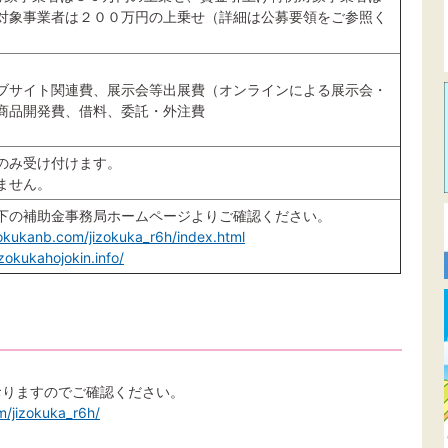
対象事業者は２００万円の上乗せ（詳細は公募要領をご参照く
ブサイト関連費、展示会等出展費（オンラインによる展示会・
商品開発費、借料、委託・外注費
のみ受け付けます。
ません。
下の補助金事務局ホームページよりご確認ください。
zokukanb.com/jizokuka_r6h/index.html
izokukahojokin.info/
おりますのでご確認ください。
m/jizokuka_r6h/