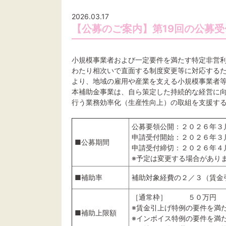
2026.03.17
【公募のご案内】第19回の公募
小規模事業者および一定要件を満たす特定非営
わたり相次いで直面する制度変更等に対応する
より、地域の雇用や産業を支える小規模事業者
本補助金事業は、自ら策定した持続的な経営に
行う業務効率化（生産性向上）の取組を支援す
公募要領公開：２０２６年３
申請受付開始：２０２６年３
■公募期間
申請受付締切：２０２６年４月
※予定は変更する場合があり
■補助率
補助対象経費の２／３（賃金
［通常枠］ ５０万円
※賃金引上げ特例の要件を満
■補助上限額
※インボイス特例の要件を満