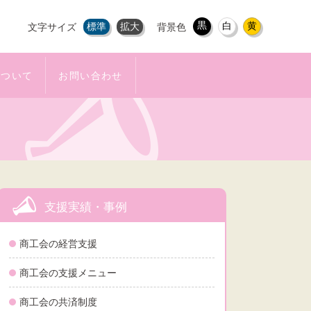
黒
白
黄
標準
拡大
文字サイズ
背景色
について
お問い合わせ
支援実績・事例
商工会の経営支援
商工会の支援メニュー
商工会の共済制度