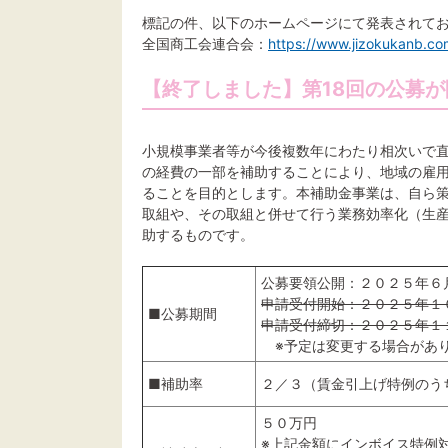
標記の件、以下のホームページにて発表されて
全国商工会連合会：
https://www.jizokukanb.co
【終了しました】第18回の公募
小規模事業者等が今後複数年にわたり相次いで
の経費の一部を補助することにより、地域の雇
ることを目的とします。本補助金事業は、自ら
取組や、その取組と併せて行う業務効率化（生
助するものです。
公募要領公開：２０２５年６
申請受付開始：２０２５年１
■公募期間
申請受付締切：２０２５年１
※予定は変更する場合があ
■補助率
２／３（賃金引上げ特例のう
５０万円
※上記金額にインボイス特例