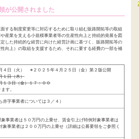
要領が公開されました
直面する制度変更等に対応するために取り組む販路開拓等の取組
用や産業を支える小規模事業者等の生産性向上と持続的発展を図
策定した持続的な経営に向けた経営計画に基づく、販路開拓等の
産性向上）の取組を支援するため、それに要する経費の一部を補
月４日（火） ※２０２５年４月２５日（金）第２版公開
月１日（木）
月１３日（金）１７：００
ります。
ち赤字事業者については３／４）
対象事業者は５０万円の上乗せ、賃金引上げ特例対象事業者は
対象事業者は２００万円の上乗せ（詳細は公募要領をご参照く