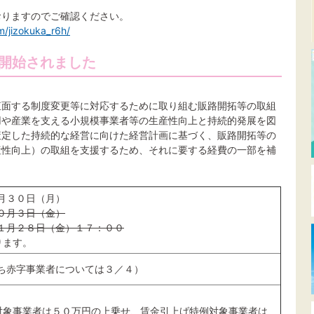
おりますのでご確認ください。
m/jizokuka_r6h/
が開始されました
直面する制度変更等に対応するために取り組む販路開拓等の取組
用や産業を支える小規模事業者等の生産性向上と持続的発展を図
策定した持続的な経営に向けた経営計画に基づく、販路開拓等の
産性向上）の取組を支援するため、それに要する経費の一部を補
月３０日（月）
０月３日（金）
１月２８日（金）１７：００
ります。
ち赤字事業者については３／４）
対象事業者は５０万円の上乗せ、賃金引上げ特例対象事業者は