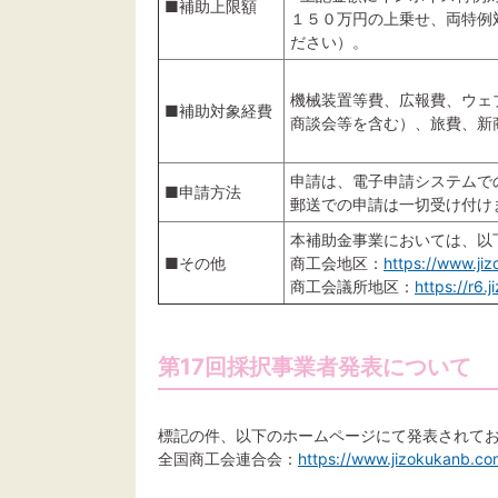
■補助上限額
１５０万円の上乗せ、両特例
ださい）。
機械装置等費、広報費、ウェ
■補助対象経費
商談会等を含む）、旅費、新
申請は、電子申請システムで
■申請方法
郵送での申請は一切受け付け
本補助金事業においては、以
■その他
商工会地区：
https://www.ji
商工会議所地区：
https://r6.j
第17回採択事業者発表について
標記の件、以下のホームページにて発表されて
全国商工会連合会：
https://www.jizokukanb.co