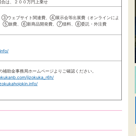
場合は、２００万円上乗せ
、③ウェブサイト関連費、④展示会等出展費（オンラインによ
）、⑤旅費、⑥新商品開発費、⑦借料、⑧委託・外注費
info/
の補助金事務局ホームページよりご確認ください。
zokukanb.com/jizokuka_r6h/
izokukahojokin.info/