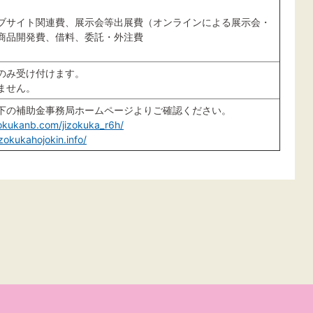
ブサイト関連費、展示会等出展費（オンラインによる展示会・
商品開発費、借料、委託・外注費
のみ受け付けます。
ません。
下の補助金事務局ホームページよりご確認ください。
zokukanb.com/jizokuka_r6h/
izokukahojokin.info/