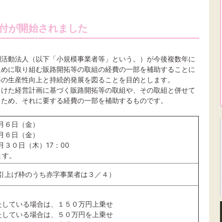
受付が開始されました
利活動法人（以下「小規模事業者等」という。）が今後複数年に
ために取り組む販路開拓等の取組の経費の一部を補助することに
等の生産性向上と持続的発展を図ることを目的とします。
向けた経営計画に基づく販路開拓等の取組や、その取組と併せて
るため、それに要する経費の一部を補助するものです。
月６日（金）
月６日（金）
３０日（木）17：00
ます。
引上げ枠のうち赤字事業者は３／４）
たしている場合は、１５０万円上乗せ
たしている場合は、５０万円を上乗せ