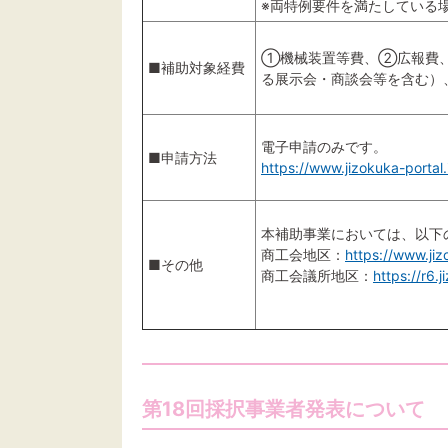
※両特例要件を満たしている
①機械装置等費、②広報費
■補助対象経費
る展示会・商談会等を含む
電子申請のみです。
■申請方法
https://www.jizokuka-portal.
本補助事業においては、以下
商工会地区：
https://www.ji
■その他
商工会議所地区：
https://r6.j
第18回採択事業者発表について