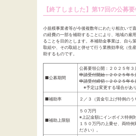
【終了しました】第17回の公募
小規模事業者等が今後複数年にわたり相次いで
の経費の一部を補助することにより、地域の雇
ることを目的とします。本補助金事業は、自ら
取組や、その取組と併せて行う業務効率化（生
助するものです。
公募要領公開：２０２５年３
申請受付開始：２０２５年５
■公募期間
申請受付締切：２０２５年６
※予定は変更する場合があ
■補助率
２／３（賃金引上げ特例のう
５０万円
※上記金額にインボイス特例
■補助上限額
１５０万円の上乗せ、両特例
ださい）。