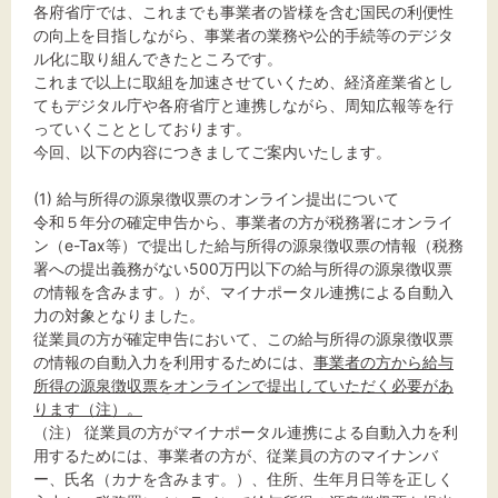
文字サイズ
各府省庁では、これまでも事業者の皆様を含む国民の利便性
の向上を目指しながら、事業者の業務や公的手続等のデジタ
標準
拡大
ル化に取り組んできたところです。
これまで以上に取組を加速させていくため、経済産業省とし
てもデジタル庁や各府省庁と連携しながら、周知広報等を行
背景色
っていくこととしております。
今回、以下の内容につきましてご案内いたします。
黒
白
黄
(1) 給与所得の源泉徴収票のオンライン提出について
令和５年分の確定申告から、事業者の方が税務署にオンライ
ン（e-Tax等）で提出した給与所得の源泉徴収票の情報（税務
署への提出義務がない500万円以下の給与所得の源泉徴収票
の情報を含みます。）が、マイナポータル連携による自動入
力の対象となりました。
従業員の方が確定申告において、この給与所得の源泉徴収票
の情報の自動入力を利用するためには、
事業者の方から給与
所得の源泉徴収票をオンラインで提出していただく必要があ
ります（注）。
（注） 従業員の方がマイナポータル連携による自動入力を利
用するためには、事業者の方が、従業員の方のマイナンバ
ー、氏名（カナを含みます。）、住所、生年月日等を正しく