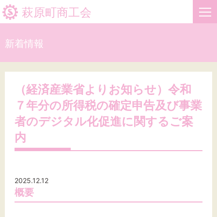
萩原町商工会
新着情報
HOME
新着情報
（経済産業省よりお知らせ）令和
７年分の所得税の確定申告及び事業
事業者・創業者の方へ
者のデジタル化促進に関するご案
関係機関の方へ
内
萩原町商工会について
お問い合わせ
2025.12.12
概要