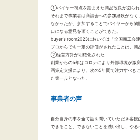
①バイヤー視点を踏まえた商品改良が図られ
それまで事業者は商談会への参加経験がなく
なかったが、参加することでバイヤーから物
口になる意見を頂くことができた。
buyer‘s room2023においては「全
プロからでも一定の評価がされたことは、商
②経営方針が明確化された
創業からの5年はコロナにより外部環境が激
画策定支援により、次の5年間で注力すべき
た第一歩となった。
事業者の声
自分自身の事を全て話を聞いていただき客観
できること、できないことを洗い出し、やる