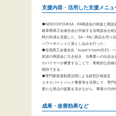
支援内容・活用した支援メニュ
●NEXCO中日本SA・PA商談会の斡旋と商
岐阜県商工会連合会が共催する当商談会を紹
料の作成を支援した。SA・PAに商品を売り
パワーポイントに落とし込みを行った。
●全国商工会連合会「buyer‘s room2023」
前述の商談会に引き続き、当事業への出品を
のバイヤーが審査することで、客観的な目線
期待できる。
●専門家派遣制度活用による経営計画策定
エキスパートバンク事業等を活用して、専門
新たな視点の提案を頂きながら、事業の方向
成果・改善効果など