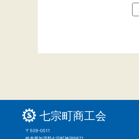
七宗町商工会
〒509-0511
岐阜県加茂郡七宗町神渕9871