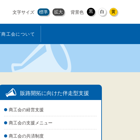
黒
白
黄
標準
拡大
文字サイズ
背景色
町商工会について
販路開拓に向けた伴走型支援
商工会の経営支援
商工会の支援メニュー
商工会の共済制度