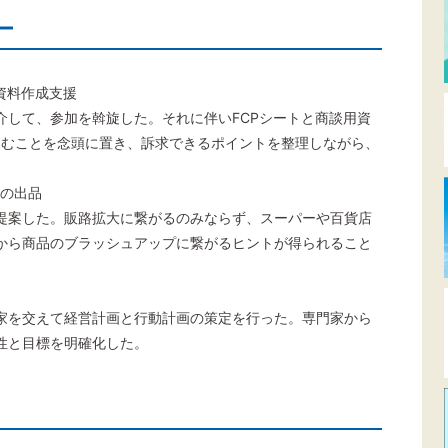
ー
談資料作成支援
介して、参加を斡旋した。それに伴いFCPシートと商談用資
込むことを念頭に置き、訴求できるポイントを整理しながら、
への出品
提案した。販路拡大に繋がるのみならず、スーパーや百貨店
から商品のブラッシュアップに繋がるヒントが得られること
家を交えて経営計画と行動計画の策定を行った。専門家から
性と目標を明確化した。