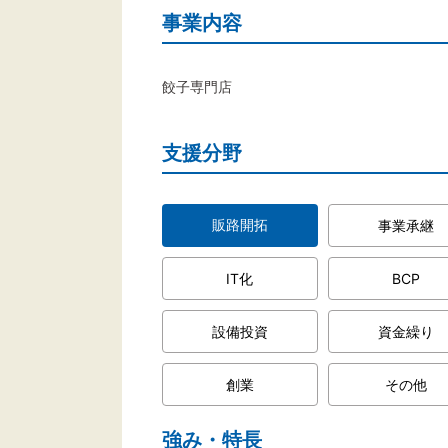
事業内容
餃子専門店
支援分野
販路開拓
事業承継
IT化
BCP
設備投資
資金繰り
創業
その他
強み・特長