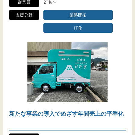
従業員
21名〜
支援分野
販路開拓
IT化
新たな事業の導入でめざす年間売上の平準化