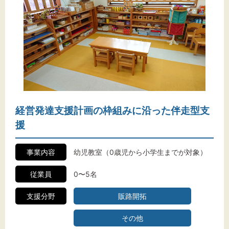
経営発達支援計画の枠組みに沿った伴走型支
援
事業内容
幼児教室（0歳児から小学生までが対象）
従業員
0〜5名
支援分野
販路開拓
その他