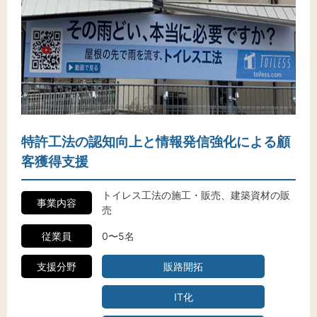
特許工法の認知向上と情報発信強化による顧
客獲得支援
トイレス工法の施工・販売、建築資材の販
事業内容
売
従業員
0〜5名
支援分野
販路開拓
IT化