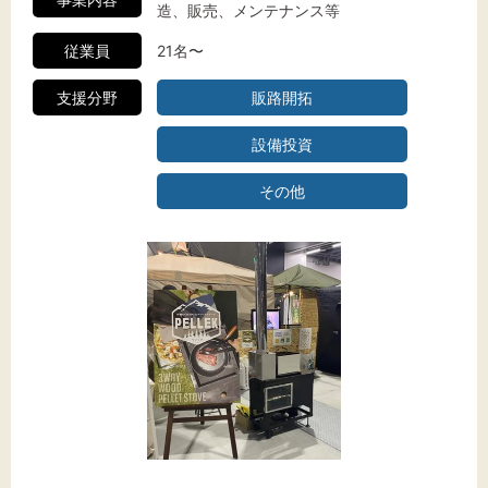
造、販売、メンテナンス等
従業員
21名〜
支援分野
販路開拓
設備投資
その他