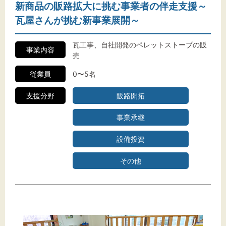
新商品の販路拡大に挑む事業者の伴走支援～
瓦屋さんが挑む新事業展開～
瓦工事、自社開発のペレットストーブの販
事業内容
売
従業員
0〜5名
支援分野
販路開拓
事業承継
設備投資
その他