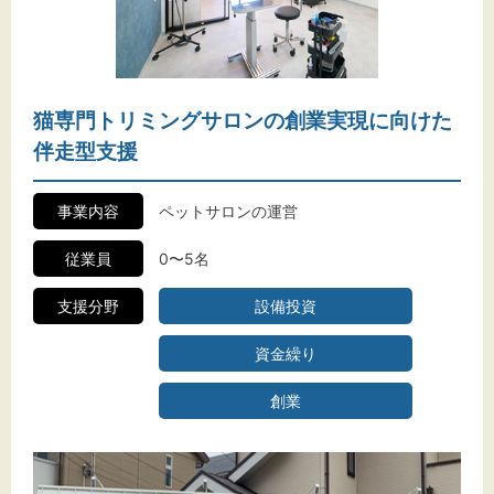
標準
拡大
背景色
黒
白
黄
猫専門トリミングサロンの創業実現に向けた
伴走型支援
事業内容
ペットサロンの運営
従業員
0〜5名
支援分野
設備投資
資金繰り
創業