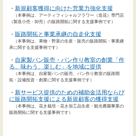
標準
拡大
・
新規顧客獲得に向けた営業力強化支援
（本事例は、アーティフィシャルフラワー（造花）専門店
背景色
（製造小売・卸売）の販路開拓に関する支援事例です）
黒
白
黄
・
販路開拓と事業承継の自走化支援
（本事例は、果物・野菜の生産・販売の販路開拓・事業継
承に関する支援事例です）
・
自家製パン販売・パン作り教室の創業「作
る、味わう、楽しむ」を地域に提供
（本事例は、自家製パンの販売、パン作り教室の販路開
拓・設備投資・創業に関する支援事例です）
・
新サービス提供のための補助金活用ならび
に販路開拓支援による新規顧客の獲得支援
（本事例は、花き栽培・花き加工品生産・観光農園事業の
販路開拓に関する支援事例です）