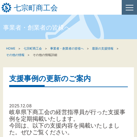
七宗町商工会
事業者・創業者の皆様へ
HOME
HOME
七宗町商工会
事業者・創業者の皆様へ
最新の支援情報
新着情報
その他の情報
その他の情報詳細
事業者・創業者の方へ
支援事例の更新のご案内
関係機関の方へ
七宗町商工会について
2025.12.08
岐阜県下商工会の経営指導員が行った支援事
例を定期掲載いたします。
文字サイズ
今回は、以下の支援内容を掲載いたしまし
た。
ぜひご覧ください。