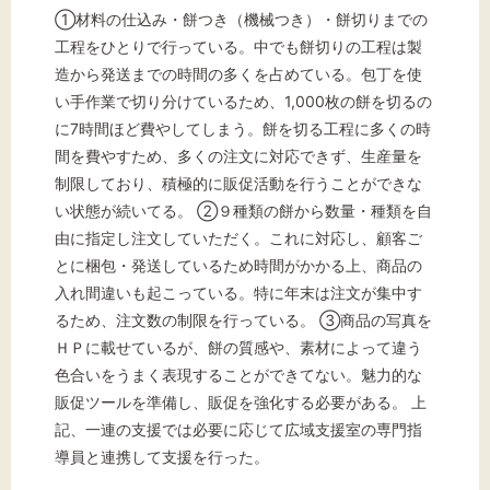
標準
拡大
①材料の仕込み・餅つき（機械つき）・餅切りまでの
工程をひとりで行っている。中でも餅切りの工程は製
背景色
造から発送までの時間の多くを占めている。包丁を使
い手作業で切り分けているため、1,000枚の餅を切るの
黒
白
黄
に7時間ほど費やしてしまう。餅を切る工程に多くの時
間を費やすため、多くの注文に対応できず、生産量を
制限しており、積極的に販促活動を行うことができな
い状態が続いてる。 ②９種類の餅から数量・種類を自
由に指定し注文していただく。これに対応し、顧客ご
とに梱包・発送しているため時間がかかる上、商品の
入れ間違いも起こっている。特に年末は注文が集中す
るため、注文数の制限を行っている。 ③商品の写真を
ＨＰに載せているが、餅の質感や、素材によって違う
色合いをうまく表現することができてない。魅力的な
販促ツールを準備し、販促を強化する必要がある。 上
記、一連の支援では必要に応じて広域支援室の専門指
導員と連携して支援を行った。