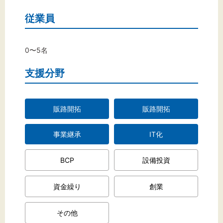
従業員
0〜5名
支援分野
販路開拓
販路開拓
事業継承
IT化
BCP
設備投資
資金繰り
創業
その他