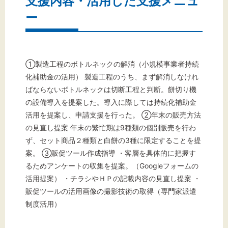
支援内容・活用した支援メニュ
ー
①製造工程のボトルネックの解消（小規模事業者持続
化補助金の活用） 製造工程のうち、まず解消しなけれ
ばならないボトルネックは切断工程と判断。餅切り機
の設備導入を提案した。導入に際しては持続化補助金
活用を提案し、申請支援を行った。 ②年末の販売方法
の見直し提案 年末の繁忙期は9種類の個別販売を行わ
ず、セット商品２種類と白餅の3種に限定することを提
案。 ③販促ツール作成指導 ・客層を具体的に把握す
るためアンケートの収集を提案。（Googleフォームの
活用提案） ・チラシやＨＰの記載内容の見直し提案 ・
販促ツールの活用画像の撮影技術の取得（専門家派遣
制度活用）