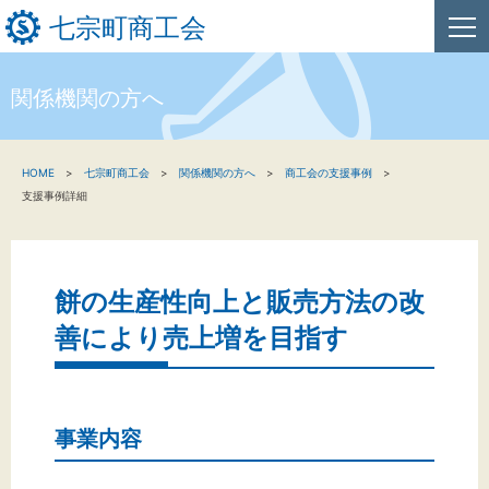
七宗町商工会
関係機関の方へ
HOME
HOME
七宗町商工会
関係機関の方へ
商工会の支援事例
新着情報
支援事例詳細
事業者・創業者の方へ
関係機関の方へ
餅の生産性向上と販売方法の改
善により売上増を目指す
七宗町商工会について
事業内容
文字サイズ