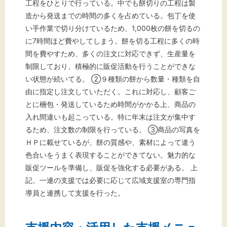
工程をひとりで行っている。中でも餅切りの工程は製
造から発送までの時間の多くを占めている。包丁を使
い手作業で切り分けているため、1,000枚の餅を切るの
に7時間ほど費やしてしまう。餅を切る工程に多くの時
間を費やすため、多くの注文に対応できず、生産量を
制限しており、積極的に販促活動を行うことができな
い状態が続いてる。 ②９種類の餅から数量・種類を自
由に指定し注文していただく。これに対応し、顧客ご
とに梱包・発送しているため時間がかかる上、商品の
入れ間違いも起こっている。特に年末は注文が集中す
るため、注文数の制限を行っている。 ③商品の写真を
ＨＰに載せているが、餅の質感や、素材によって違う
色合いをうまく表現することができてない。魅力的な
販促ツールを準備し、販促を強化する必要がある。 上
記、一連の支援では必要に応じて広域支援室の専門指
導員と連携して支援を行った。