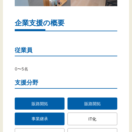
企業支援の概要
従業員
0〜5名
支援分野
販路開拓
販路開拓
事業継承
IT化