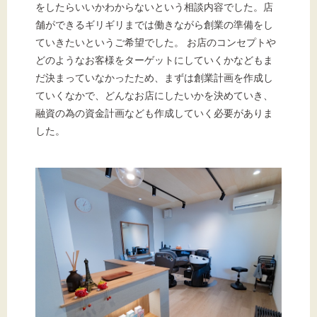
標準
拡大
をしたらいいかわからないという相談内容でした。店
舗ができるギリギリまでは働きながら創業の準備をし
背景色
ていきたいというご希望でした。 お店のコンセプトや
どのようなお客様をターゲットにしていくかなどもま
黒
白
黄
だ決まっていなかったため、まずは創業計画を作成し
ていくなかで、どんなお店にしたいかを決めていき、
融資の為の資金計画なども作成していく必要がありま
した。