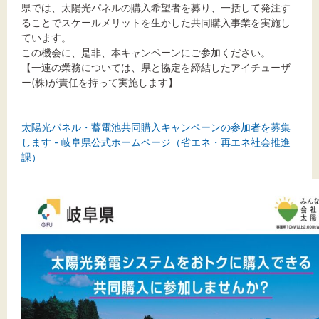
標準
拡大
県では、太陽光パネルの購入希望者を募り、一括して発注す
ることでスケールメリットを生かした共同購入事業を実施し
ています。
背景色
この機会に、是非、本キャンペーンにご参加ください。
【一連の業務については、県と協定を締結したアイチューザ
黒
白
黄
ー(株)が責任を持って実施します】
太陽光パネル・蓄電池共同購入キャンペーンの参加者を募集
します - 岐阜県公式ホームページ（省エネ・再エネ社会推進
課）