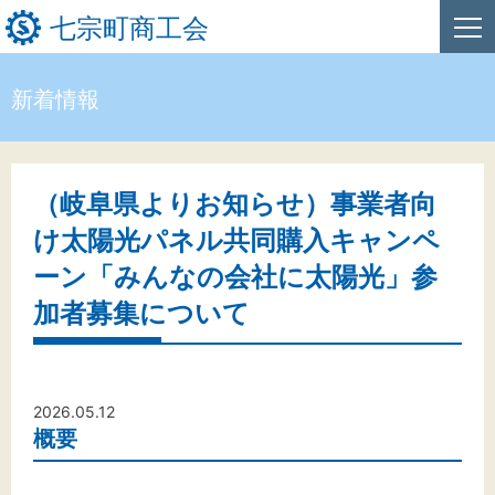
七宗町商工会
新着情報
HOME
新着情報
（岐阜県よりお知らせ）事業者向
け太陽光パネル共同購入キャンペ
事業者・創業者の方へ
ーン「みんなの会社に太陽光」参
関係機関の方へ
加者募集について
七宗町商工会について
2026.05.12
概要
文字サイズ