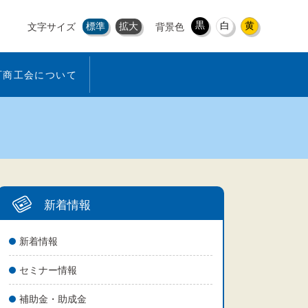
黒
白
黄
標準
拡大
文字サイズ
背景色
町商工会について
新着情報
新着情報
セミナー情報
補助金・助成金