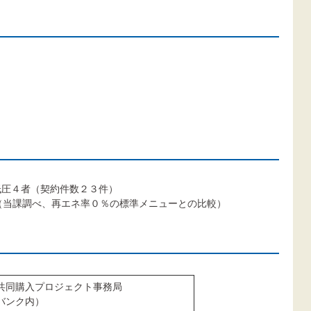
低圧４者（契約件数２３件）
%（当課調べ、再エネ率０％の標準メニューとの比較）
共同購入プロジェクト事務局
バンク内）