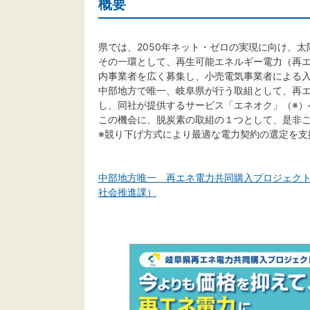
概要
県では、2050年ネット・ゼロの実現に向け、
その一環として、再生可能エネルギー電力（再
内事業者を広く募集し、小売電気事業者による
中部地方で唯一、岐阜県が行う取組として、再
し、同社が提供するサービス「エネオク」（※）
この機会に、脱炭素の取組の１つとして、是非
※競り下げ方式により最適な電力契約の選定を支
中部地方唯一 再エネ電力共同購入プロジェクト
社会推進課）