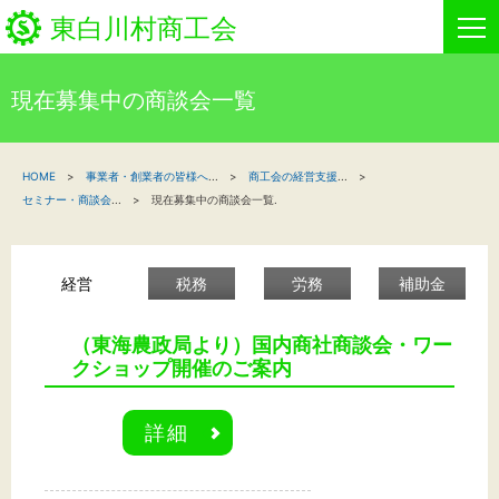
東白川村商工会
現在募集中の商談会一覧
HOME
HOME
事業者・創業者の皆様へ
...
商工会の経営支援
...
新着情報
セミナー・商談会
...
現在募集中の商談会一覧.
事業者・創業者の方へ
経営
税務
労務
補助金
関係機関の方へ
東白川村商工会について
（東海農政局より）国内商社商談会・ワー
クショップ開催のご案内
商工会事業
詳細