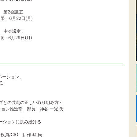
ー 第2会議室
限：6月22日(月)
ザ 中会議室1
限：6月29日(月)
ベーション」
氏
プとの共創の正しい取り組み方～
推進部 部長 神谷 一光 氏
ノベーションに挑み続ける
CIO 伊作 猛 氏