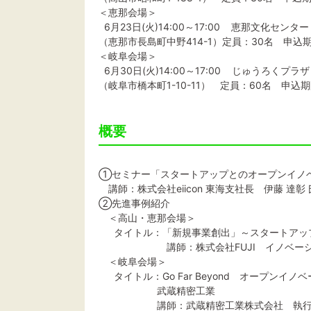
＜恵那会場＞
6月23日(火)14:00～17:00 恵那文化センタ
（恵那市長島町中野414-1）定員：30名 申込期
＜岐阜会場＞
6月30日(火)14:00～17:00 じゅうろくプラ
（岐阜市橋本町1-10-11） 定員：60名 申込期
概要
①セミナー「スタートアップとのオープンイノ
講師：株式会社eiicon 東海支社長 伊藤 達彰 
②先進事例紹介
＜高山・恵那会場＞
タイトル：「新規事業創出」～スタートアッ
講師：株式会社FUJI イノベーション
＜岐阜会場＞
タイトル：Go Far Beyond オープンイ
武蔵精密工業
講師：武蔵精密工業株式会社 執行役員/