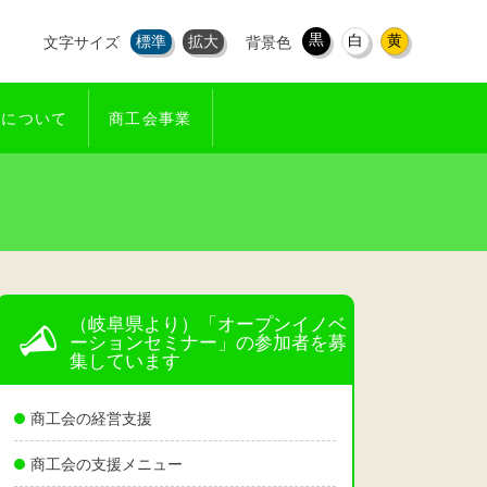
黒
白
黄
標準
拡大
文字サイズ
背景色
会について
商工会事業
（岐阜県より）「オープンイノベ
ーションセミナー」の参加者を募
集しています
商工会の経営支援
商工会の支援メニュー