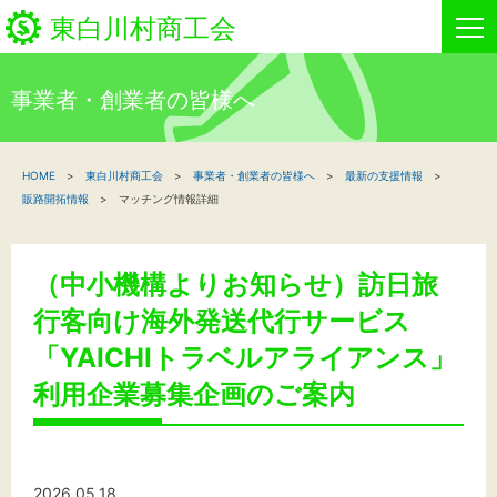
東白川村商工会
事業者・創業者の皆様へ
HOME
HOME
東白川村商工会
事業者・創業者の皆様へ
最新の支援情報
新着情報
販路開拓情報
マッチング情報詳細
事業者・創業者の方へ
（中小機構よりお知らせ）訪日旅
関係機関の方へ
行客向け海外発送代行サービス
東白川村商工会について
「YAICHIトラベルアライアンス」
利用企業募集企画のご案内
商工会事業
2026.05.18