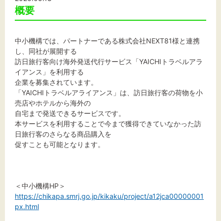
概要
文字サイズ
標準
拡大
中小機構では、パートナーである株式会社NEXT81様と連携
し、同社が展開する
訪日旅行客向け海外発送代行サービス「YAICHIトラベルアラ
背景色
イアンス」を利用する
企業を募集されています。
黒
白
黄
「YAICHIトラベルアライアンス」は、訪日旅行客の荷物を小
売店やホテルから海外の
自宅まで発送できるサービスです。
本サービスを利用することで今まで獲得できていなかった訪
日旅行客のさらなる商品購入を
促すことも可能となります。
＜中小機構HP＞
https://chikapa.smrj.go.jp/kikaku/project/a12jca00000001
px.html